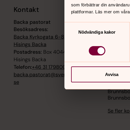
som förbättrar din användaru
Kontakt
Kalend
plattformar. Läs mer om våra
Backa pastorat
9 augusti
Samtyckesval
Besöksadress:
Gudstjän
Nödvändiga kakor
Backa Kyrkogata 6-8, 42258
9 augusti
Hisings Backa
Högmässa
Postadress:
Box 4044, 42204
Hisings Backa
9 augusti
Telefon:
+46 31 179800
Högmässa
backa.pastorat@svenskakyrkan.
Avvisa
se
9 augusti
Brunnsb
Brunnsbo
Se fler 