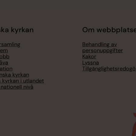
ka kyrkan
Om webbplats
örsamling
Behandling av
lem
personuppgifter
jobb
Kakor
åva
Lyssna
ation
Tillgänglighetsredogö
nska kyrkan
 kyrkan i utlandet
nationell nivå