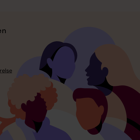
en
relse