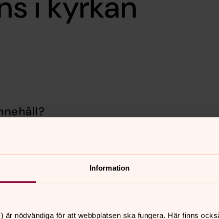
ns i kyrkan
nnehåll?
Information
) är nödvändiga för att webbplatsen ska fungera. Här finns ocks