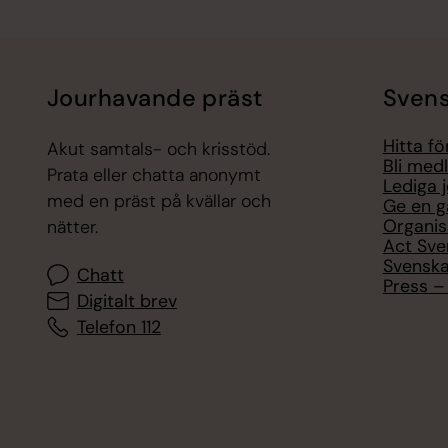
Jourhavande präst
Svens
Hitta f
Akut samtals- och krisstöd.
Bli med
Prata eller chatta anonymt
Lediga 
med en präst på kvällar och
Ge en g
Organis
nätter.
Act Sve
Svenska
Chatt
Press – 
Digitalt brev
Telefon 112