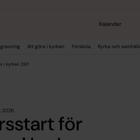
Kalender
gravning
Att göra i kyrkan
Förskola
Kyrka och samhäll
ns i kyrkan 29/1
i 2026
rsstart för