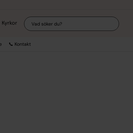
Sök
Kyrkor
e
📞 Kontakt