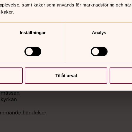
pplevelse, samt kakor som används för marknadsföring och när vi
er
Hitta snabbt
 kakor.
Sidkarta
 11.00
st, Säve kyrka
Inställningar
Analys
 11.00
, Backa kyrka
 14.00
, Tuve kyrka
Tillåt urval
 17.00
omässan,
kyrkan
kommande händelser