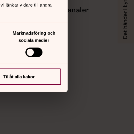
 länkar vidare till andra
Sociala kanaler
Facebook
Instagram
Vimeo
Marknadsföring och
sociala medier
Tillåt alla kakor