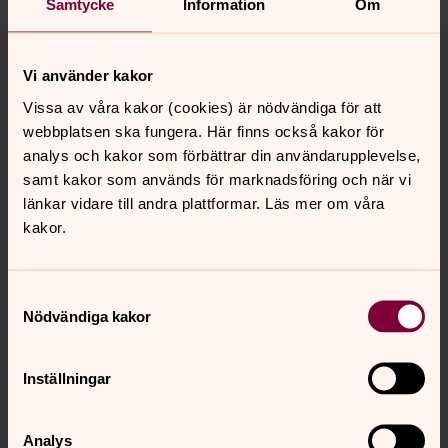
Samtycke
Information
Om
Tillbaka till toppen
Tillbaka till innehållet
Vi använder kakor
Vissa av våra kakor (cookies) är nödvändiga för att
Kontakt
webbplatsen ska fungera. Här finns också kakor för
analys och kakor som förbättrar din användarupplevelse,
samt kakor som används för marknadsföring och när vi
länkar vidare till andra plattformar. Läs mer om våra
Kalender
kakor.
Hitta snabbt
Samtyckesval
Nödvändiga kakor
Sociala kanaler
Inställningar
Analys