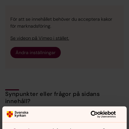
För att se innehållet behöver du acceptera kakor
för marknadsföring.
Se videon på Vimeo i stället.
Ändra inställningar
Synpunkter eller frågor på sidans
innehåll?
backa.pastorat@svenskakyrkan.se
Dela