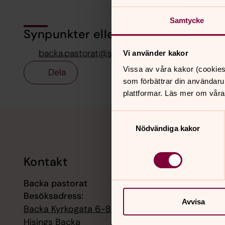
Samtycke
Synpunkter eller frågor på sidans i
backa.pastorat@svenskakyrkan.se
Vi använder kakor
Vissa av våra kakor (cookies
Dela
som förbättrar din användaru
plattformar. Läs mer om våra
Tillbaka till toppen
Tillbaka till innehållet
Samtyckesval
Nödvändiga kakor
Kontakt
Kalend
Backa pastorat
9 augusti
Besöksadress:
Gudstjän
Avvisa
Backa Kyrkogata 6-8, 42258
9 augusti
Hisings Backa