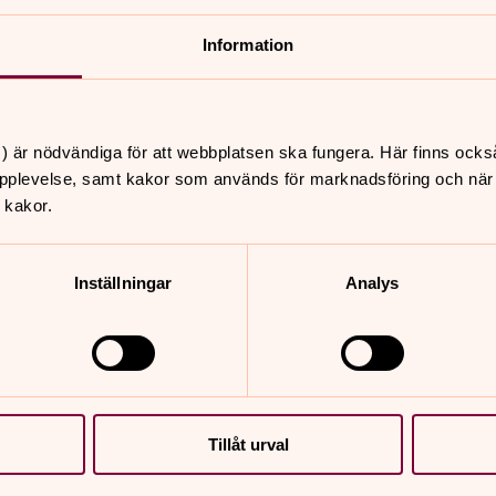
Information
nnehåll?
) är nödvändiga för att webbplatsen ska fungera. Här finns ocks
pplevelse, samt kakor som används för marknadsföring och när vi
 kakor.
Inställningar
Analys
er
Hitta snabbt
Sidkarta
 11.00
st, Säve kyrka
Tillåt urval
 11.00