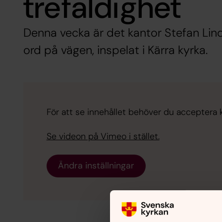
trefaldighet
Denna vecka är det kantor Stefan Li
ord på vägen, inspelat i Kärra kyrka.
För att se innehållet behöver du acceptera 
Se videon på Vimeo i stället.
Ändra inställningar