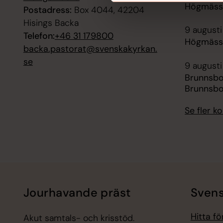
Högmässa
Postadress:
Box 4044, 42204
Hisings Backa
9 augusti
Telefon:
+46 31 179800
Högmässa
backa.pastorat@svenskakyrkan.
se
9 augusti
Brunnsb
Brunnsbo
Se fler 
Jourhavande präst
Svens
Hitta f
Akut samtals- och krisstöd.