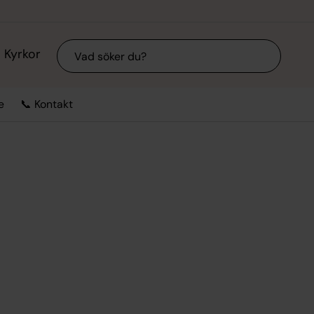
Sök
Kyrkor
e
📞 Kontakt