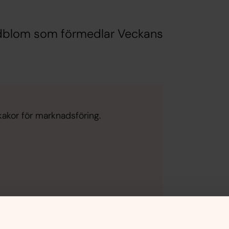
ndblom som förmedlar Veckans
kakor för marknadsföring.