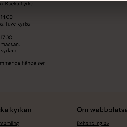
, Backa kyrka
 14.00
, Tuve kyrka
 17.00
omässan,
kyrkan
kommande händelser
ka kyrkan
Om webbplats
örsamling
Behandling av