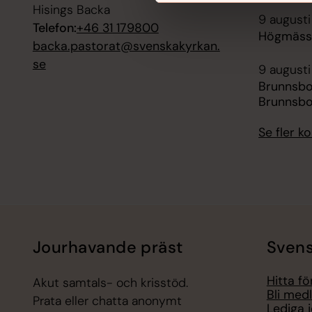
Hisings Backa
9 augusti
Telefon:
+46 31 179800
Högmässa
backa.pastorat@svenskakyrkan.
se
9 augusti
Brunnsb
Brunnsbo
Se fler 
Jourhavande präst
Svens
Hitta f
Akut samtals- och krisstöd.
Bli med
Prata eller chatta anonymt
Lediga 