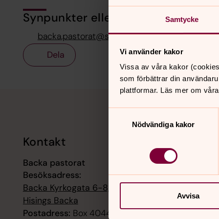
Synpunkter eller frågor på sidans i
Samtycke
backa.pastorat@svenskakyrkan.se
Vi använder kakor
Dela
Vissa av våra kakor (cookies
som förbättrar din användaru
plattformar. Läs mer om våra
Tillbaka till toppen
Tillbaka till innehållet
Samtyckesval
Nödvändiga kakor
Kontakt
Kalend
Backa pastorat
9 augusti
Besöksadress:
Gudstjän
Backa Kyrkogata 6-8, 42258
Avvisa
9 augusti
Hisings Backa
Högmässa
Postadress:
Box 4044, 42204