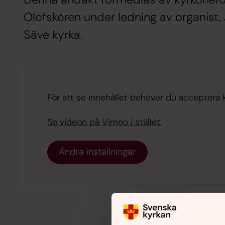
Olofskören under ledning av organist, 
Säve kyrka.
För att se innehållet behöver du acceptera 
Se videon på Vimeo i stället.
Ändra inställningar