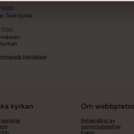
 14.00
, Tuve kyrka
 17.00
omässan,
kyrkan
kommande händelser
ka kyrkan
Om webbplats
örsamling
Behandling av
lem
personuppgifter
jobb
Kakor