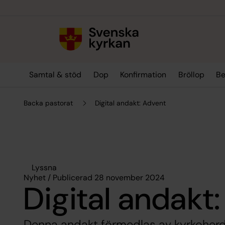
Till innehållet
Till undermeny
Samtal & stöd
Dop
Konfirmation
Bröllop
Be
Backa pastorat
Digital andakt: Advent
Lyssna
Nyhet / Publicerad 28 november 2024
Digital andakt
Denna andakt förmedlas av kyrkoherd