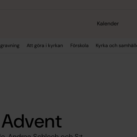
Kalender
gravning
Att göra i kyrkan
Förskola
Kyrka och samhäll
: Advent
e, Andrea Schleeh och S:t