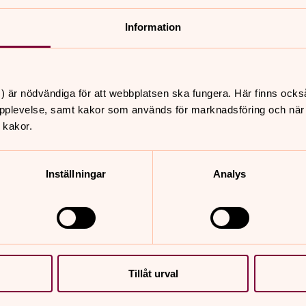
nnehåll?
Information
) är nödvändiga för att webbplatsen ska fungera. Här finns ocks
pplevelse, samt kakor som används för marknadsföring och när vi
 kakor.
Inställningar
Analys
er
Hitta snabbt
Sidkarta
 11.00
st, Säve kyrka
Tillåt urval
 11.00
, Backa kyrka