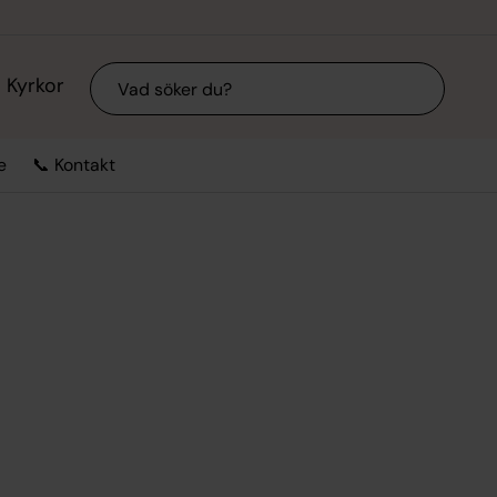
Sök
Kyrkor
e
📞 Kontakt