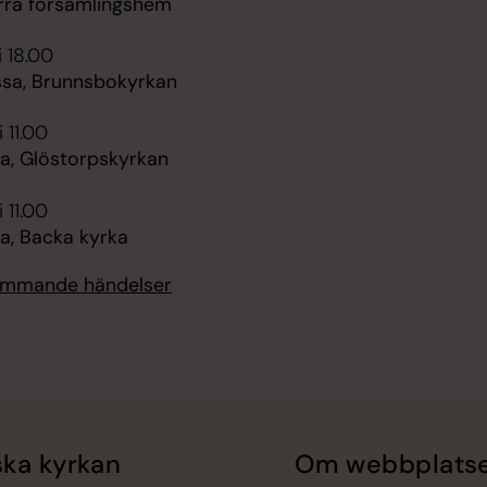
ärra församlingshem
i 18.00
a, Brunnsbokyrkan
 11.00
, Glöstorpskyrkan
 11.00
, Backa kyrka
kommande händelser
ka kyrkan
Om webbplats