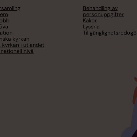
örsamling
Behandling av
lem
personuppgifter
jobb
Kakor
åva
Lyssna
ation
Tillgänglighetsredogö
nska kyrkan
 kyrkan i utlandet
nationell nivå