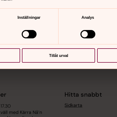
Inställningar
Analys
nnehåll?
Tillåt urval
er
Hitta snabbt
Sidkarta
 17.30
äll med Kärra Nå’n