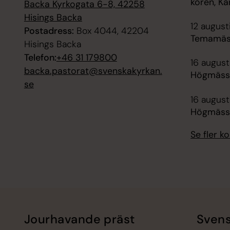
kören, K
Backa Kyrkogata 6-8, 42258
Hisings Backa
12 august
Postadress:
Box 4044, 42204
Temamäss
Hisings Backa
Telefon:
+46 31 179800
16 augusti
backa.pastorat@svenskakyrkan.
Högmässa
se
16 augusti
Högmässa
Se fler 
Jourhavande präst
Svens