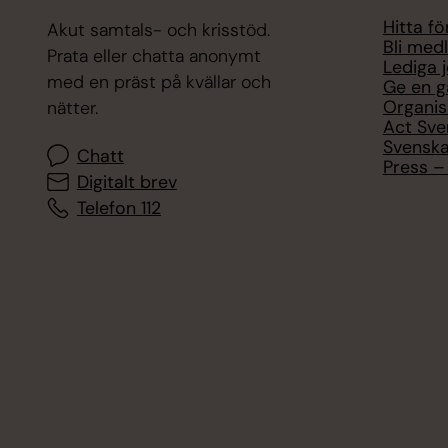
Hitta f
Akut samtals- och krisstöd.
Bli med
Prata eller chatta anonymt
Lediga 
med en präst på kvällar och
Ge en g
Organis
nätter.
Act Sve
Svenska
Chatt
Press – 
Digitalt brev
Telefon 112