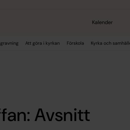
Kalender
gravning
Att göra i kyrkan
Förskola
Kyrka och samhäll
ffan: Avsnitt