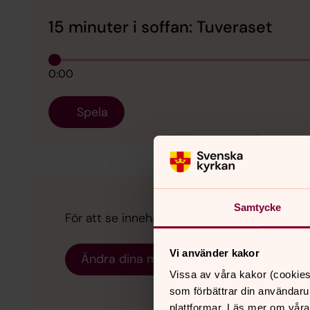
15 minuter i soffan: Tuveraset
0:00
Spela
Samtycke
För att se innehållet behöver du acceptera 
Vi använder kakor
Ändra dina marknadsföring för kakor
Vissa av våra kakor (cookies
som förbättrar din användaru
plattformar. Läs mer om våra