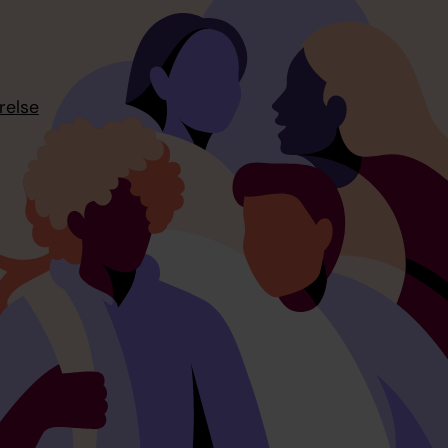
relse