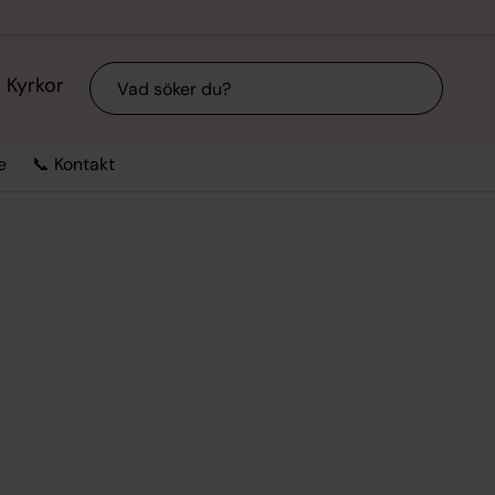
Sök
Kyrkor
e
📞 Kontakt