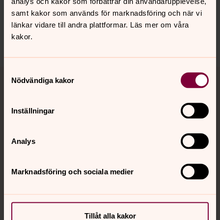
analys och kakor som förbättrar din användarupplevelse,
innehåll?
samt kakor som används för marknadsföring och när vi
backa.pastorat@svenskakyrkan.se
länkar vidare till andra plattformar. Läs mer om våra
kakor.
Dela
Samtyckesval
Tillbaka till toppen
Tillbaka till innehållet
Nödvändiga kakor
Inställningar
Kontakt
Analys
Kalender
Marknadsföring och sociala medier
Hitta snabbt
Tillåt alla kakor