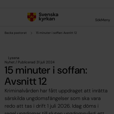
Till innehållet
Till undermeny
Sök
Meny
Backa pastorat
15 minuter i soffan: Avsnitt 12
Lyssna
Nyhet / Publicerad 31 juli 2024
15 minuter i soffan:
Avsnitt 12
Kriminalvården har fått uppdraget att inrätta
särskilda ungdomsfängelser som ska vara
redo att tas i drift 1 juli 2026. Idag döms i
regel ungdomar till sluten ungdomsvård, ett