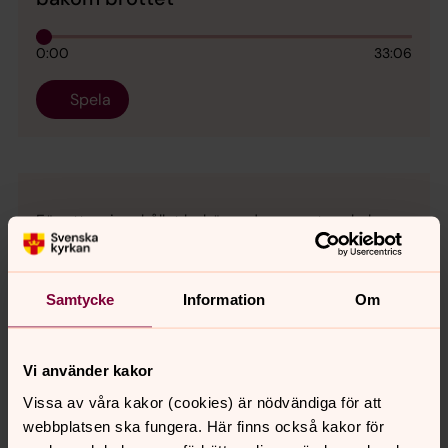
0:00
33:06
Spela
För att se innehållet behöver du acceptera kakor
för marknadsföring.
Ändra dina marknadsföring för kakor
Samtycke
Information
Om
Vi använder kakor
Vissa av våra kakor (cookies) är nödvändiga för att
webbplatsen ska fungera. Här finns också kakor för
Synpunkter eller frågor på sidans