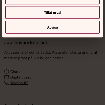
Sociala kanaler
Tillåt urval
Avvisa
Jourhavande präst
Akut samtals- och krisstöd. Prata eller chatta anonymt
med en präst på kvällar och nätter.
Chatt
Digitalt brev
Telefon 112