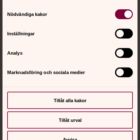
Samtyckesval
Kontakt
Nödvändiga kakor
Inställningar
Kalender
Analys
Hitta snabbt
Marknadsföring och sociala medier
Sociala kanaler
Tillåt alla kakor
Tillåt urval
Jourhavande präst
Avvisa