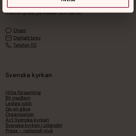
Akut samtals- och krisstöd. Prata eller chatta anonymt
med en präst på kvällar och nätter.
Chatt
Digitalt brev
Telefon 112
Svenska kyrkan
Hitta församling
Bli medlem
Lediga jobb
Ge en gåva
Organisation
Act Svenska kyrkan
Svenska kyrkan i utlandet
Press – nationell nivå