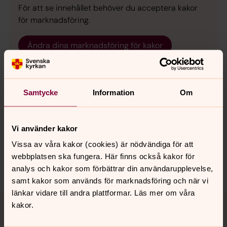
För att se innehållet behöver du acceptera kakor
för marknadsföring.
Ändra dina marknadsföring för kakor
Samtycke
Information
Om
Synpunkter eller frågor på sidans
Vi använder kakor
innehåll?
Vissa av våra kakor (cookies) är nödvändiga för att
backa.pastorat@svenskakyrkan.se
webbplatsen ska fungera. Här finns också kakor för
Dela
analys och kakor som förbättrar din användarupplevelse,
samt kakor som används för marknadsföring och när vi
länkar vidare till andra plattformar. Läs mer om våra
Tillbaka till toppen
Tillbaka till innehållet
kakor.