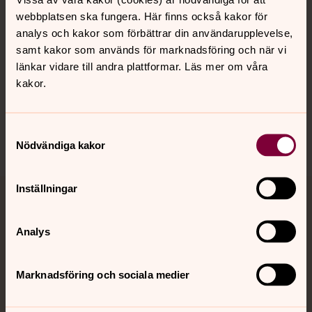
webbplatsen ska fungera. Här finns också kakor för
analys och kakor som förbättrar din användarupplevelse,
Hitta snabbt
samt kakor som används för marknadsföring och när vi
länkar vidare till andra plattformar. Läs mer om våra
kakor.
Sociala kanaler
Samtyckesval
Nödvändiga kakor
Inställningar
Jourhavande präst
Analys
Akut samtals- och krisstöd. Prata eller chatta anonymt
med en präst på kvällar och nätter.
Marknadsföring och sociala medier
Chatt