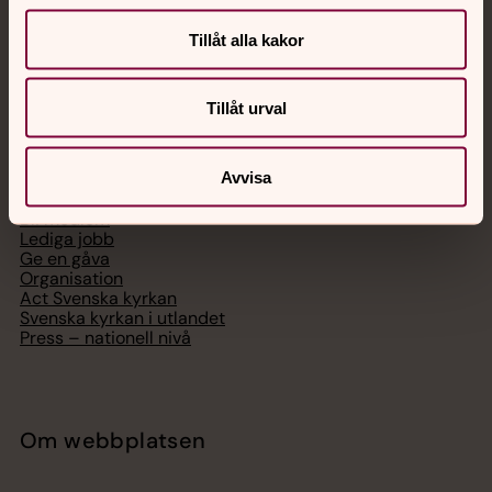
Digitalt brev
Telefon 112
Tillåt alla kakor
Tillåt urval
Svenska kyrkan
Avvisa
Hitta församling
Bli medlem
Lediga jobb
Ge en gåva
Organisation
Act Svenska kyrkan
Svenska kyrkan i utlandet
Press – nationell nivå
Om webbplatsen