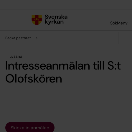
Till innehållet
Till undermeny
Sök
Meny
Backa pastorat
Lyssna
Intresseanmälan till S:t
Olofskören
Skicka in anmälan