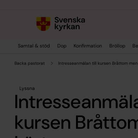
Till innehållet
Till undermeny
Samtal & stöd
Dop
Konfirmation
Bröllop
Be
Backa pastorat
Intresseanmälan till kursen Bråttom men 
Lyssna
Intresseanmälan
kursen Bråtto