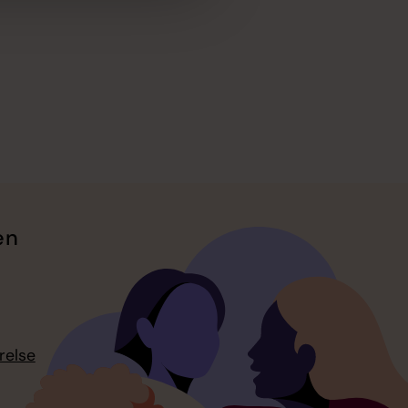
en
relse