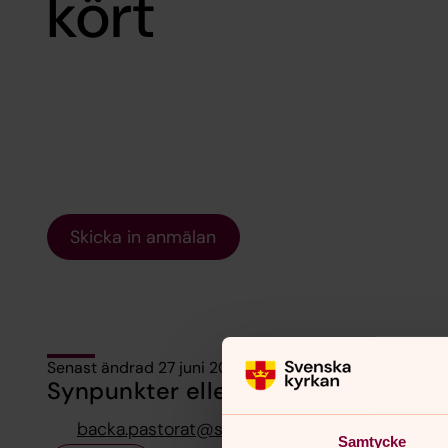
kört
Skicka in anmälan
Senast ändrad 27 juni 2024
Synpunkter eller frågor på sidans i
backa.pastorat@svenskakyrkan.se
Samtycke