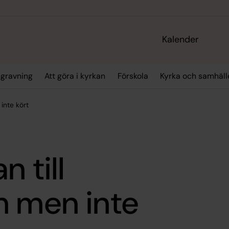
Kalender
gravning
Att göra i kyrkan
Förskola
Kyrka och samhäll
inte kört
 till
m men inte