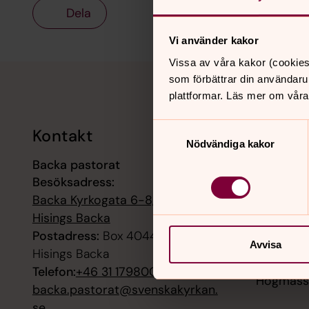
Dela
Vi använder kakor
Vissa av våra kakor (cookies
Tillbaka till toppen
Tillbaka till innehållet
som förbättrar din användaru
plattformar. Läs mer om våra
Samtyckesval
Kontakt
Kalend
Nödvändiga kakor
Backa pastorat
9 augusti
Besöksadress:
Gudstjän
Backa Kyrkogata 6-8, 42258
9 augusti
Hisings Backa
Högmässa
Postadress:
Box 4044, 42204
Avvisa
Hisings Backa
9 augusti
Telefon:
+46 31 179800
Högmässa
backa.pastorat@svenskakyrkan.
se