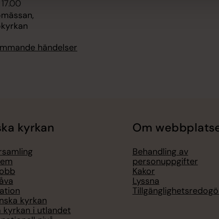
 17.00
omässan,
kyrkan
kommande händelser
ka kyrkan
Om webbplats
örsamling
Behandling av
lem
personuppgifter
jobb
Kakor
åva
Lyssna
ation
Tillgänglighetsredogö
nska kyrkan
 kyrkan i utlandet