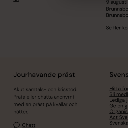
9 augusti
Brunnsb
Brunnsbo
Se fler 
Jourhavande präst
Svens
Hitta f
Akut samtals- och krisstöd.
Bli med
Prata eller chatta anonymt
Lediga 
med en präst på kvällar och
Ge en g
Organis
nätter.
Act Sve
Svenska
Chatt