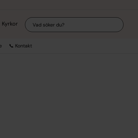
Sök
Kyrkor
e
📞 Kontakt