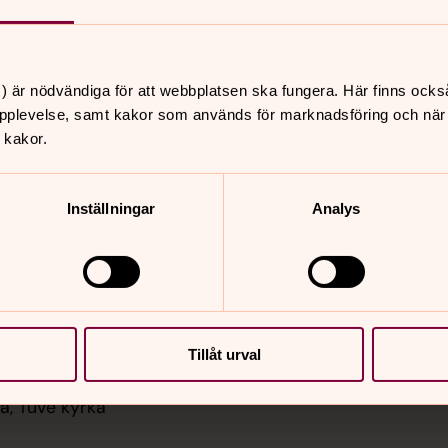
) är nödvändiga för att webbplatsen ska fungera. Här finns ocks
pplevelse, samt kakor som används för marknadsföring och när vi
 kakor.
er
Hitta snabbt
Inställningar
Analys
Sidkarta
 11.00
st, Säve kyrka
 11.00
, Backa kyrka
Tillåt urval
 14.00
, Tuve kyrka