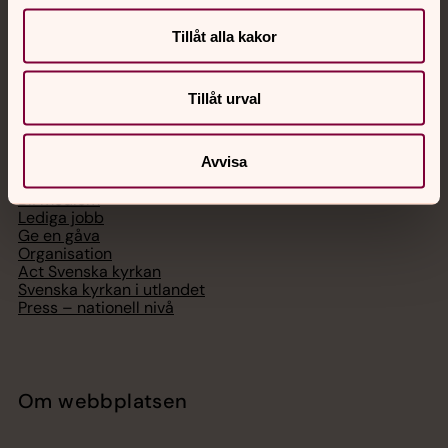
Digitalt brev
Telefon 112
Tillåt alla kakor
Tillåt urval
Svenska kyrkan
Avvisa
Hitta församling
Bli medlem
Lediga jobb
Ge en gåva
Organisation
Act Svenska kyrkan
Svenska kyrkan i utlandet
Press – nationell nivå
Om webbplatsen