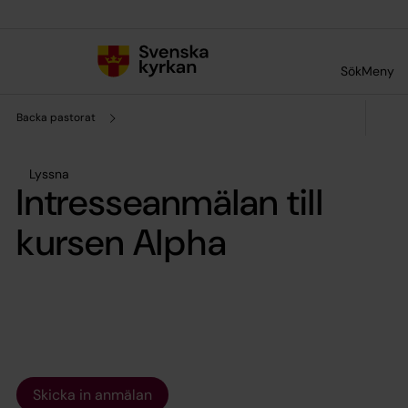
Till innehållet
Till undermeny
Sök
Meny
Backa pastorat
Lyssna
Intresseanmälan till
kursen Alpha
Skicka in anmälan