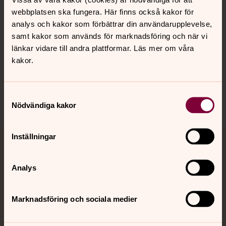
webbplatsen ska fungera. Här finns också kakor för
analys och kakor som förbättrar din användarupplevelse,
Hitta snabbt
samt kakor som används för marknadsföring och när vi
länkar vidare till andra plattformar. Läs mer om våra
kakor.
Sociala kanaler
Samtyckesval
Nödvändiga kakor
Inställningar
Jourhavande präst
Analys
Akut samtals- och krisstöd. Prata eller chatta anonymt
med en präst på kvällar och nätter.
Marknadsföring och sociala medier
Chatt