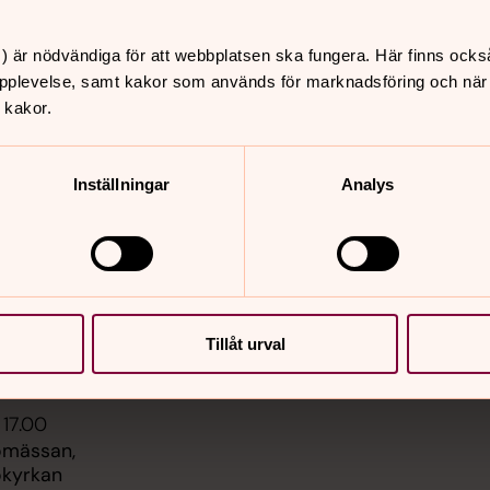
) är nödvändiga för att webbplatsen ska fungera. Här finns ocks
pplevelse, samt kakor som används för marknadsföring och när vi
 kakor.
er
Hitta snabbt
Sidkarta
Inställningar
Analys
 11.00
st, Säve kyrka
 11.00
, Backa kyrka
 14.00
Tillåt urval
, Tuve kyrka
 17.00
omässan,
kyrkan