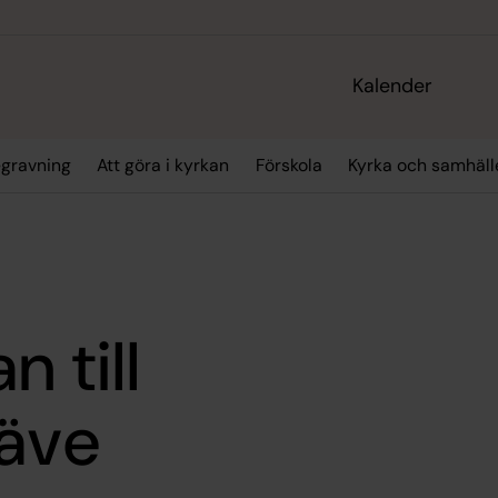
Kalender
gravning
Att göra i kyrkan
Förskola
Kyrka och samhäll
 till
Säve