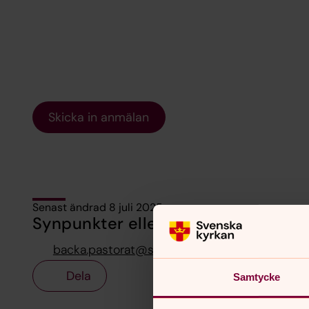
Skicka in anmälan
Senast ändrad 8 juli 2025
Synpunkter eller frågor på sidans i
backa.pastorat@svenskakyrkan.se
Dela
Samtycke