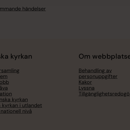
kommande händelser
ka kyrkan
Om webbplats
örsamling
Behandling av
lem
personuppgifter
jobb
Kakor
åva
Lyssna
ation
Tillgänglighetsredogö
nska kyrkan
 kyrkan i utlandet
nationell nivå