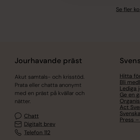
Se fler 
Jourhavande präst
Svens
Hitta f
Akut samtals- och krisstöd.
Bli med
Prata eller chatta anonymt
Lediga 
med en präst på kvällar och
Ge en g
Organis
nätter.
Act Sve
Svenska
Chatt
Press – 
Digitalt brev
Telefon 112