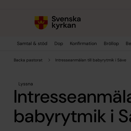
Till innehållet
Till undermeny
Samtal & stöd
Dop
Konfirmation
Bröllop
Be
Backa pastorat
Intresseanmälan till babyrytmik i Säve
Lyssna
Intresseanmälan
babyrytmik i 