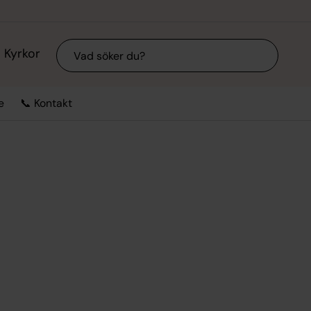
Sök
Kyrkor
e
📞 Kontakt