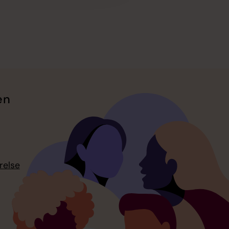
en
relse