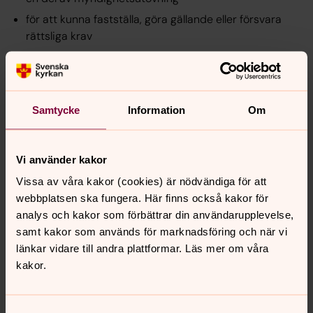
för att kunna fastställa, göra gällande eller försvara
rättsliga krav
för arkivändamål av allmänt intresse eller för
vetenskapliga, historiska eller statistiska ändamål
av skäl som rör ett viktigt allmänintresse inom
Samtycke
Information
Om
folkhälsoområdet.
Rätt till skadestånd
Vi använder kakor
Om du har lidit skada på grund av att dina
Vissa av våra kakor (cookies) är nödvändiga för att
personuppgifter har behandlats i strid med
webbplatsen ska fungera. Här finns också kakor för
dataskyddsförordningen har du rätt att begära
analys och kakor som förbättrar din användarupplevelse,
skadestånd.
samt kakor som används för marknadsföring och när vi
länkar vidare till andra plattformar. Läs mer om våra
Rätten att inge klagomål till IMY
kakor.
Om du anser att vi behandlar dina personuppgifter på
ett olagligt eller felaktigt sätt har du rätt att lämna in ett