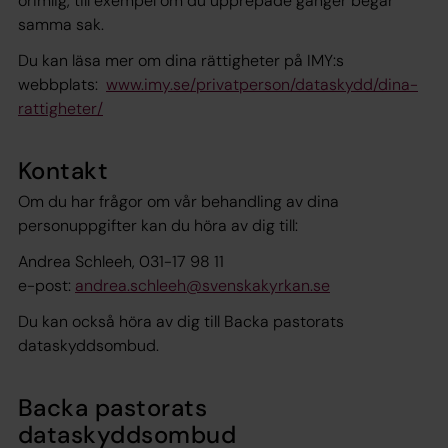
orimlig, till exempel om du upprepade gånger begär
samma sak.
Du kan läsa mer om dina rättigheter på IMY:s
webbplats:
www.imy.se/privatperson/dataskydd/dina-
rattigheter/
Kontakt
Om du har frågor om vår behandling av dina
personuppgifter kan du höra av dig till:
Andrea Schleeh, 031-17 98 11
e-post:
andrea.schleeh@svenskakyrkan.se
Du kan också höra av dig till Backa pastorats
dataskyddsombud.
Backa pastorats
dataskyddsombud