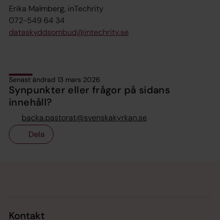
Erika Malmberg, inTechrity
072-549 64 34
dataskyddsombud@intechrity.se
Senast ändrad 13 mars 2026
Synpunkter eller frågor på sidans
innehåll?
backa.pastorat@svenskakyrkan.se
Dela
Tillbaka till toppen
Tillbaka till innehållet
Kontakt