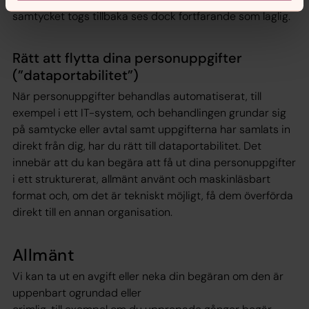
samtycket togs tillbaka ses dock fortfarande som laglig.
Rätt att flytta dina personuppgifter
(”dataportabilitet”)
När personuppgifter behandlas automatiserat, till
exempel i ett IT-system, och behandlingen grundar sig
på samtycke eller avtal samt uppgifterna har samlats in
direkt från dig, har du rätt till dataportabilitet. Det
innebär att du kan begära att få ut dina personuppgifter
i ett strukturerat, allmänt använt och maskinläsbart
format och, om det är tekniskt möjligt, få dem överförda
direkt till en annan organisation.
Allmänt
Vi kan ta ut en avgift eller neka din begäran om den är
uppenbart ogrundad eller