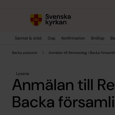
Till innehållet
Till undermeny
Samtal & stöd
Dop
Konfirmation
Bröllop
Be
Backa pastorat
Anmälan till Retreatdag i Backa försam
Lyssna
Anmälan till Re
Backa försam