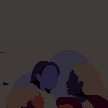
en
relse