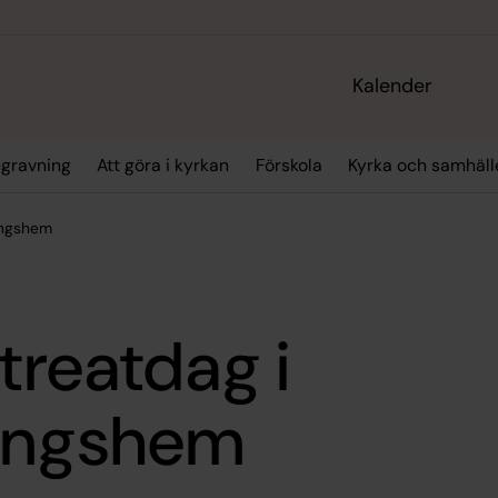
Kalender
gravning
Att göra i kyrkan
Förskola
Kyrka och samhäll
lingshem
treatdag i
lingshem