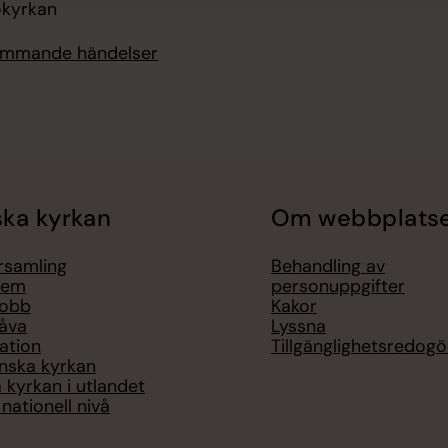
kyrkan
kommande händelser
ka kyrkan
Om webbplats
örsamling
Behandling av
lem
personuppgifter
jobb
Kakor
åva
Lyssna
ation
Tillgänglighetsredogö
nska kyrkan
 kyrkan i utlandet
nationell nivå