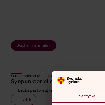
Skicka in anmälan
Senast ändrad 18 juli 2025
Synpunkter eller frågor på sidans i
backa.pastorat@svenskakyrkan.se
Samtycke
Dela