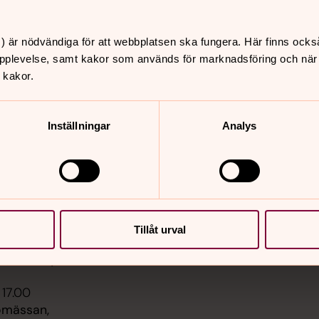
) är nödvändiga för att webbplatsen ska fungera. Här finns ocks
pplevelse, samt kakor som används för marknadsföring och när vi
 kakor.
er
Hitta snabbt
Inställningar
Analys
Sidkarta
 11.00
st, Säve kyrka
 11.00
, Backa kyrka
Tillåt urval
 14.00
, Tuve kyrka
 17.00
omässan,