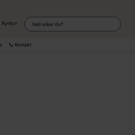
Sök
Kyrkor
e
📞 Kontakt