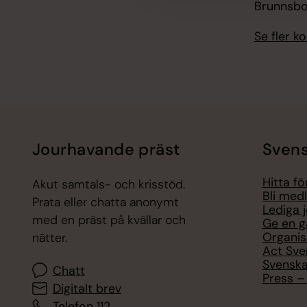
Brunnsbo
Se fler 
Jourhavande präst
Svens
Hitta f
Akut samtals- och krisstöd.
Bli med
Prata eller chatta anonymt
Lediga 
med en präst på kvällar och
Ge en g
Organis
nätter.
Act Sve
Svenska
Chatt
Press – 
Digitalt brev
Telefon 112