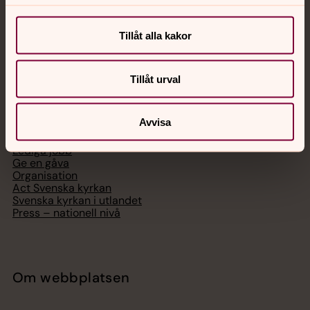
Digitalt brev
Telefon 112
Tillåt alla kakor
Tillåt urval
Svenska kyrkan
Avvisa
Hitta församling
Bli medlem
Lediga jobb
Ge en gåva
Organisation
Act Svenska kyrkan
Svenska kyrkan i utlandet
Press – nationell nivå
Om webbplatsen