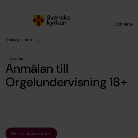
Till innehållet
Till undermeny
Sök
Meny
Backa pastorat
Lyssna
Anmälan till
Orgelundervisning 18+
Skicka in anmälan