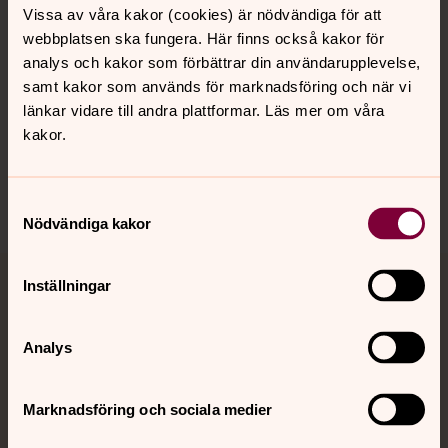
Vissa av våra kakor (cookies) är nödvändiga för att
webbplatsen ska fungera. Här finns också kakor för
analys och kakor som förbättrar din användarupplevelse,
Hitta snabbt
samt kakor som används för marknadsföring och när vi
länkar vidare till andra plattformar. Läs mer om våra
kakor.
Sociala kanaler
Samtyckesval
Nödvändiga kakor
Inställningar
Jourhavande präst
Akut samtals- och krisstöd. Prata eller chatta anonymt
Analys
med en präst på kvällar och nätter.
Marknadsföring och sociala medier
Chatt