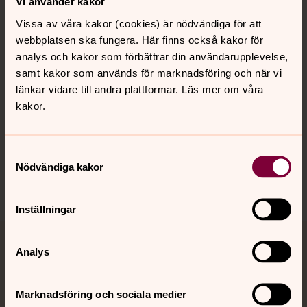
Vi använder kakor
Vissa av våra kakor (cookies) är nödvändiga för att
webbplatsen ska fungera. Här finns också kakor för
Kalender
analys och kakor som förbättrar din användarupplevelse,
samt kakor som används för marknadsföring och när vi
länkar vidare till andra plattformar. Läs mer om våra
Hitta snabbt
kakor.
Sociala kanaler
Samtyckesval
Nödvändiga kakor
Inställningar
Jourhavande präst
Analys
Akut samtals- och krisstöd. Prata eller chatta anonymt
Marknadsföring och sociala medier
med en präst på kvällar och nätter.