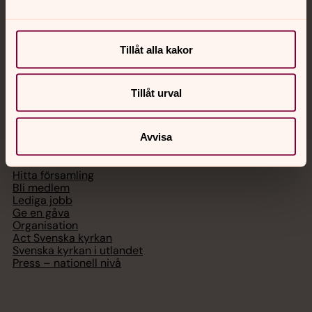
Chatt
Digitalt brev
Tillåt alla kakor
Telefon 112
Tillåt urval
Svenska kyrkan
Avvisa
Hitta församling
Bli medlem
Lediga jobb
Ge en gåva
Organisation
Act Svenska kyrkan
Svenska kyrkan i utlandet
Press – nationell nivå