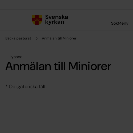
Till innehållet
Till undermeny
Sök
Meny
Backa pastorat
Anmälan till Miniorer
Lyssna
Anmälan till Miniorer
* Obligatoriska fält.