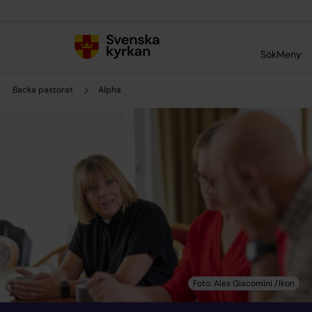
Till innehållet
Till undermeny
Sök
Meny
Backa pastorat
Alpha