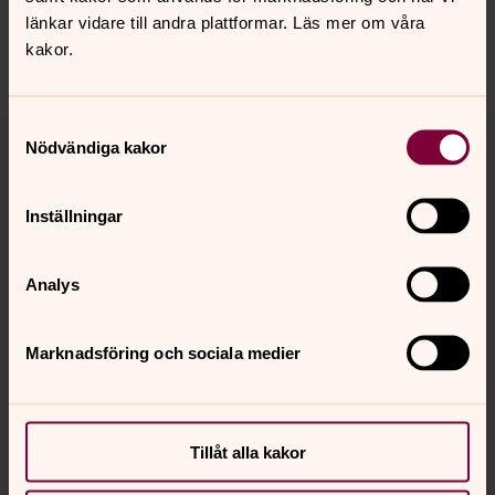
backa.pastorat@svenskakyrkan.se
länkar vidare till andra plattformar. Läs mer om våra
kakor.
Dela
Samtyckesval
Tillbaka till toppen
Tillbaka till innehållet
Nödvändiga kakor
Inställningar
Kontakt
Analys
Kalender
Marknadsföring och sociala medier
Hitta snabbt
Tillåt alla kakor
Sociala kanaler