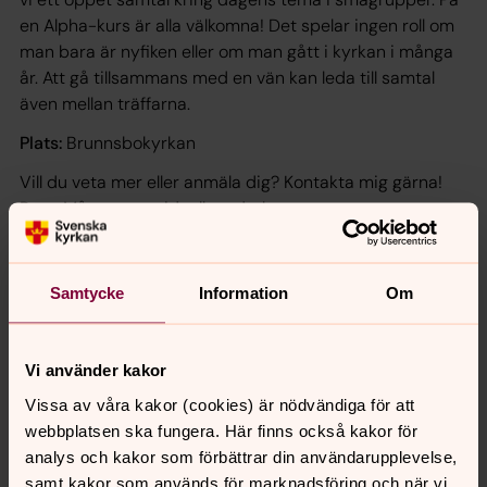
en Alpha-kurs är alla välkomna! Det spelar ingen roll om
man bara är nyfiken eller om man gått i kyrkan i många
år. Att gå tillsammans med en vän kan leda till samtal
även mellan träffarna.
Plats:
Brunnsbokyrkan
Vill du veta mer eller anmäla dig? Kontakta mig gärna!
Rune Mårtensson, ideell medarbetare
Telefon: 070-363 09 83
Samtycke
Information
Om
Intresseanmälan till Alpha
Vi använder kakor
Vissa av våra kakor (cookies) är nödvändiga för att
Senast ändrad 6 februari 2026
webbplatsen ska fungera. Här finns också kakor för
Synpunkter eller frågor på sidans
analys och kakor som förbättrar din användarupplevelse,
innehåll?
samt kakor som används för marknadsföring och när vi