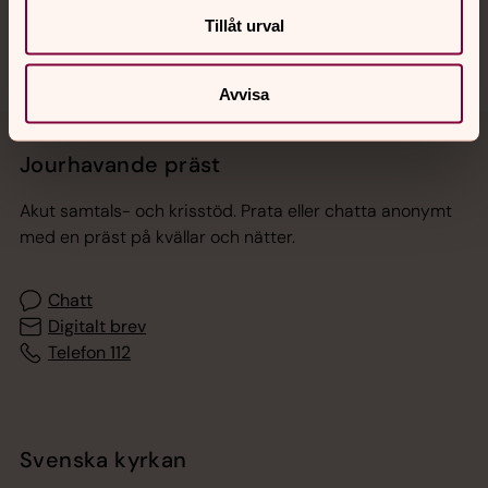
Tillåt urval
Avvisa
Jourhavande präst
Akut samtals- och krisstöd. Prata eller chatta anonymt
med en präst på kvällar och nätter.
Chatt
Digitalt brev
Telefon 112
Svenska kyrkan