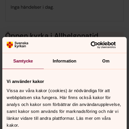
Inga händelser i dag.
Öppen kyrka i Allhelgonatid
Här kan du få en kopp kaffe och möjlighet att tända ljus
eller tillägna ett minneslöv till någon.
Samtycke
Information
Om
Senast ändrad 22 oktober 2025
Vi använder kakor
Synpunkter eller frågor på sidans
innehåll?
Vissa av våra kakor (cookies) är nödvändiga för att
webbplatsen ska fungera. Här finns också kakor för
backa.pastorat@svenskakyrkan.se
analys och kakor som förbättrar din användarupplevelse,
Dela
samt kakor som används för marknadsföring och när vi
länkar vidare till andra plattformar. Läs mer om våra
kakor.
Tillbaka till toppen
Tillbaka till innehållet