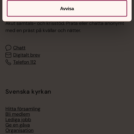
Avvisa
Jourhavande präst
Akut samtals- och krisstöd. Prata eller chatta anonymt
med en präst på kvällar och nätter.
Chatt
Digitalt brev
Telefon 112
Svenska kyrkan
Hitta församling
Bli medlem
Lediga jobb
Ge en gåva
Organisation