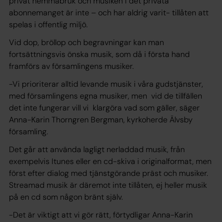
privat hemmabruk och musiken i det privata
abonnemanget är inte – och har aldrig varit- tillåten att
spelas i offentlig miljö.
Vid dop, bröllop och begravningar kan man
fortsättningsvis önska musik, som då i första hand
framförs av församlingens musiker.
-Vi prioriterar alltid levande musik i våra gudstjänster,
med församlingens egna musiker, men vid de tillfällen
det inte fungerar vill vi klargöra vad som gäller, säger
Anna-Karin Thorngren Bergman, kyrkoherde Älvsby
församling.
Det går att använda lagligt nerladdad musik, från
exempelvis Itunes eller en cd-skiva i originalformat, men
först efter dialog med tjänstgörande präst och musiker.
Streamad musik är däremot inte tillåten, ej heller musik
på en cd som någon bränt själv.
-Det är viktigt att vi gör rätt, förtydligar Anna-Karin