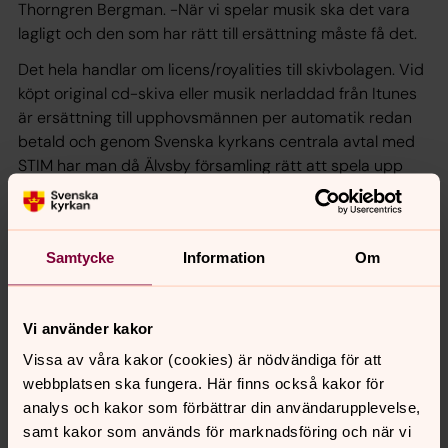
Thorngren Bergman. -När vi spelar musik ska det vara
lagligt och den som har rätt till ersättning måste få det.
Det hela handlar om licens/royalities till skivbolagen. Vid
köpt original cd-skiva eller musik nerladdad från Itunes
är ersättning till upphovsmännen per automatik redan
betald och genom Svenska kyrkans centrala avtal med
STIM har man då Älvsby församling rätt att spela upp
musiken i samband med offentlig förrättning.
Samtycke
Information
Om
Vi använder kakor
Vissa av våra kakor (cookies) är nödvändiga för att
webbplatsen ska fungera. Här finns också kakor för
analys och kakor som förbättrar din användarupplevelse,
samt kakor som används för marknadsföring och när vi