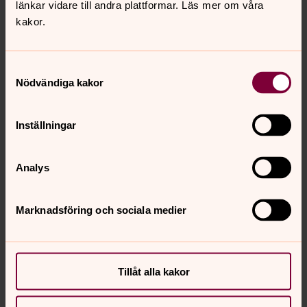
länkar vidare till andra plattformar. Läs mer om våra
kakor.
Anna-Karin Thorngren Bergman
Kyrkoherde, Älvsby församling
Samtyckesval
Direkt:
0929-149 07
Nödvändiga kakor
anna-
E-post:
karin.thorngren.bergman@svenskakyrkan.s
e
Inställningar
Mer om Anna-Karin Thorngren Bergman
Analys
Kyrkoherde
Marknadsföring och sociala medier
Synpunkter eller frågor på sidans
Tillåt alla kakor
innehåll?
alvsby.forsamling@svenskakyrkan.se