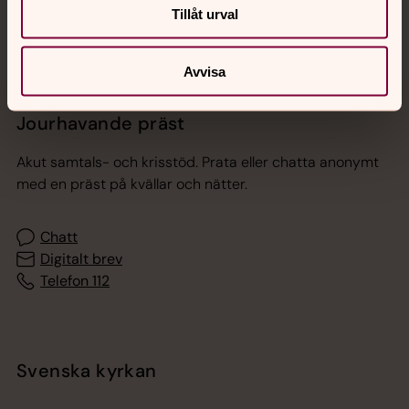
Tillåt urval
Avvisa
Jourhavande präst
Akut samtals- och krisstöd. Prata eller chatta anonymt
med en präst på kvällar och nätter.
Chatt
Digitalt brev
Telefon 112
Svenska kyrkan