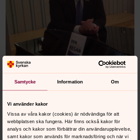
Samtycke
Information
Om
Vi använder kakor
Vissa av våra kakor (cookies) är nödvändiga för att
Senast ändrad 25 juni 2025
webbplatsen ska fungera. Här finns också kakor för
Synpunkter eller frågor på sidans
analys och kakor som förbättrar din användarupplevelse,
innehåll?
samt kakor som används för marknadsföring och när vi