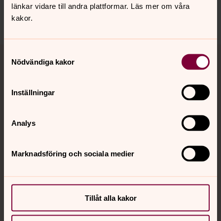
alvsby.forsamling@svenskakyrkan.se
länkar vidare till andra plattformar. Läs mer om våra
Dela
kakor.
Tillbaka till toppen
Tillbaka till innehållet
Samtyckesval
Nödvändiga kakor
Inställningar
Kontakt
Analys
Kalender
Marknadsföring och sociala medier
Hitta snabbt
Tillåt alla kakor
Sociala kanaler