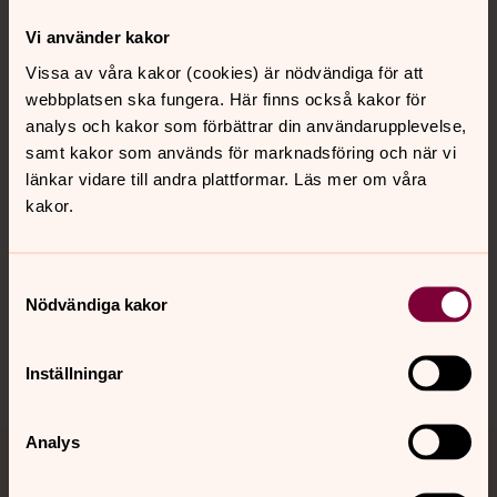
Vi använder kakor
Kontakt
Vissa av våra kakor (cookies) är nödvändiga för att
webbplatsen ska fungera. Här finns också kakor för
analys och kakor som förbättrar din användarupplevelse,
Kalender
samt kakor som används för marknadsföring och när vi
länkar vidare till andra plattformar. Läs mer om våra
kakor.
Hitta snabbt
Samtyckesval
Sociala kanaler
Nödvändiga kakor
Inställningar
Analys
Jourhavande präst