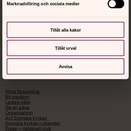
Marknadsföring och sociala medier
Akut samtals- och krisstöd. Prata eller chatta anonymt
med en präst på kvällar och nätter.
Tillåt alla kakor
Chatt
Digitalt brev
Telefon 112
Tillåt urval
Avvisa
Svenska kyrkan
Hitta församling
Bli medlem
Lediga jobb
Ge en gåva
Organisation
Act Svenska kyrkan
Svenska kyrkan i utlandet
Press – nationell nivå