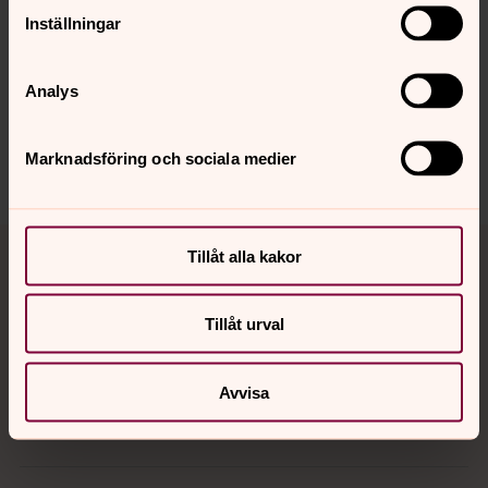
Senast ändrad 11 juni 2026
Synpunkter eller frågor på sidans
Inställningar
innehåll?
akerbo.forsamling@svenskakyrkan.se
Analys
Dela
Marknadsföring och sociala medier
Tillbaka till toppen
Tillbaka till innehållet
Tillåt alla kakor
Tillåt urval
Kontakt
Avvisa
Kalender