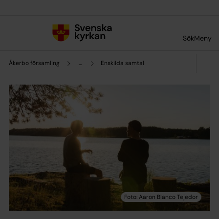
Till innehållet
Till undermeny
Sök
Meny
Åkerbo församling
...
Enskilda samtal