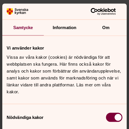
Terapeutiska samtal
Mår du dåligt? Vill du lära känna dig själv och förändra
något i ditt liv? Då kan psykoterapi vara till hjälp.
Samtycke
Information
Om
Grupper för samtal
Vi använder kakor
Ibland hjälper det att dela tankar och känslor med
varandra. Se våra sorge- och samtalsgrupper här.
Vissa av våra kakor (cookies) är nödvändiga för att
webbplatsen ska fungera. Här finns också kakor för
analys och kakor som förbättrar din användarupplevelse,
Samtalsstöd
samt kakor som används för marknadsföring och när vi
Hos oss finns alltid någon att tala med. Du behöver inte
länkar vidare till andra plattformar. Läs mer om våra
vara kristen eller medlem i Svenska kyrkan, och det
kakor.
kostar ingenting. Klicka här för att läsa mer om dina
möjligheter till samtal.
Samtyckesval
Nödvändiga kakor