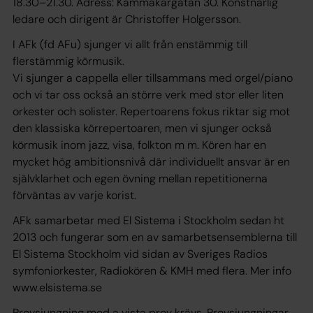
18.30–21.30. Adress: Kammakargatan 30. Konstnärlig
ledare och dirigent är Christoffer Holgersson.
I AFk (fd AFu) sjunger vi allt från enstämmig till
flerstämmig körmusik.
Vi sjunger a cappella eller tillsammans med orgel/piano
och vi tar oss också an större verk med stor eller liten
orkester och solister. Repertoarens fokus riktar sig mot
den klassiska körrepertoaren, men vi sjunger också
körmusik inom jazz, visa, folkton m m. Kören har en
mycket hög ambitionsnivå där individuellt ansvar är en
självklarhet och egen övning mellan repetitionerna
förväntas av varje korist.
AFk samarbetar med El Sistema i Stockholm sedan ht
2013 och fungerar som en av samarbetsensemblerna till
El Sistema Stockholm vid sidan av Sveriges Radios
symfoniorkester, Radiokören & KMH med flera. Mer info
www.elsistema.se
Provsjungning med a vista prov krävs. Provsjungningar