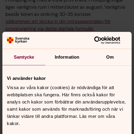
äger vanligtvis rum i mitten/slutet av augusti. Vanligtvis
består kören av omkring 30-35 korister.
Välkommen att skicka in din intresseanmälan för
provsjungning via detta digitala formulär.
Mer information via
www.afkyrkaskammarkor.se
Samtycke
Information
Om
Senast ändrad 16 augusti 2018
Synpunkter eller frågor på sidans
Vi använder kakor
innehåll?
Vissa av våra kakor (cookies) är nödvändiga för att
adolf-fredrik.forsamling@svenskakyrkan.se
webbplatsen ska fungera. Här finns också kakor för
Dela
analys och kakor som förbättrar din användarupplevelse,
samt kakor som används för marknadsföring och när vi
länkar vidare till andra plattformar. Läs mer om våra
Tillbaka till toppen
Tillbaka till innehållet
kakor.