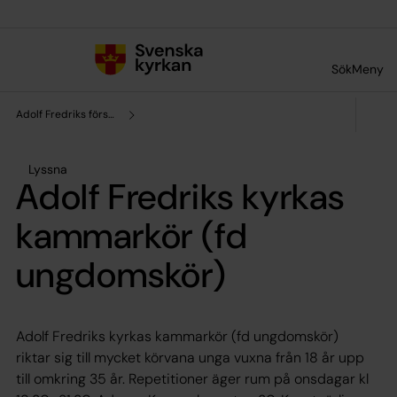
Till innehållet
Till undermeny
Sök
Meny
Adolf Fredriks församling
Lyssna
Adolf Fredriks kyrkas
kammarkör (fd
ungdomskör)
Adolf Fredriks kyrkas kammarkör (fd ungdomskör)
riktar sig till mycket körvana unga vuxna från 18 år upp
till omkring 35 år. Repetitioner äger rum på onsdagar kl