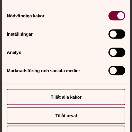
Samtyckesval
Kontakt
Nödvändiga kakor
Inställningar
Kalender
Analys
Hitta snabbt
Marknadsföring och sociala medier
Sociala kanaler
Tillåt alla kakor
Tillåt urval
Jourhavande präst