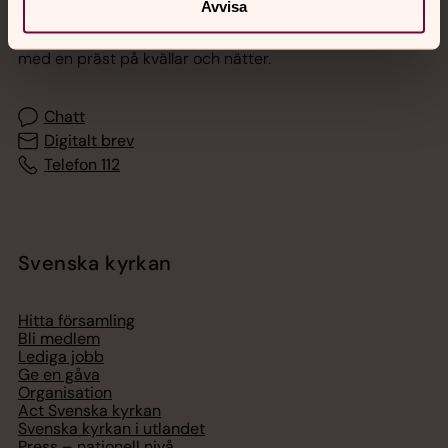
Avvisa
Akut samtals- och krisstöd. Prata eller chatta anonymt
med en präst på kvällar och nätter.
Chatt
Digitalt brev
Telefon 112
Svenska kyrkan
Hitta församling
Bli medlem
Lediga jobb
Ge en gåva
Organisation
Act Svenska kyrkan
Svenska kyrkan i utlandet
Press – nationell nivå