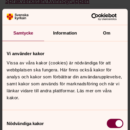
Språkverkstan/Kvinnogruppen
Språkpraktik
Erikshjälpen Second hand i Kortedala erbjuder praktik till
dig som studerar på Helsjöns basår och har behov av
Samtycke
Information
Om
arbetsplatsförlagd språkträning.
För mer information kontakta: Andrea Bruzelius
Vi använder kakor
Vissa av våra kakor (cookies) är nödvändiga för att
webbplatsen ska fungera. Här finns också kakor för
analys och kakor som förbättrar din användarupplevelse,
samt kakor som används för marknadsföring och när vi
länkar vidare till andra plattformar. Läs mer om våra
kakor.
Samtyckesval
Nödvändiga kakor