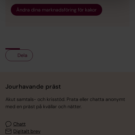
Ändra dina marknadsföring för kakor
Dela
Tillbaka till toppen
Tillbaka till innehållet
Jourhavande präst
Akut samtals- och krisstöd. Prata eller chatta anonymt
med en präst på kvällar och nätter.
Chatt
Digitalt brev