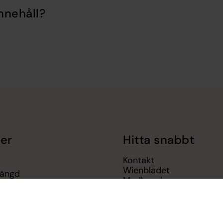
nnehåll?
er
Hitta snabbt
Kontakt
Wienbladet
tängd
Medlemskap
Sjunga i kör
i 11.00
Barnverksamhet
 Uppstart för terminen
Impressum (AT)
Sidkarta