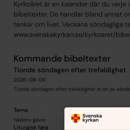
Kyrkoåret är en kalender där du varje 
bibeltexter. De handlar bland annat om
tankar om livet. Veckans söndagliga 
www.svenskakyrkan.se/kyrkoaret/bibel
Kommande bibeltexter
Tionde söndagen efter trefaldighet
2026-08-09
Tionde söndagen efter trefaldighet är en av sönda
Tema
Nådens gåvor
Liturgisk färg