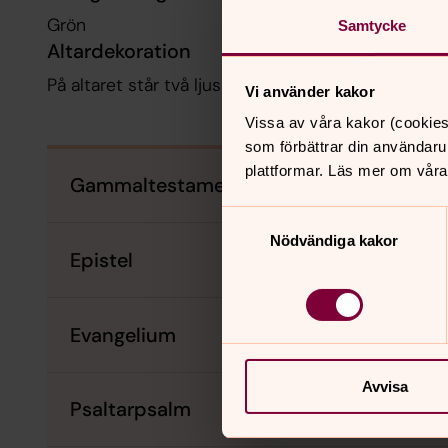
Grön
Samtycke
Altardekoration
På altaret står två ljus samt blommor i blandade f
Vi använder kakor
Vissa av våra kakor (cookies
som förbättrar din användaru
plattformar. Läs mer om våra
Gammaltestamentlig
Samtyckesval
Nödvändiga kakor
Epistel
Evangelium
Avvisa
Psaltarpsalm