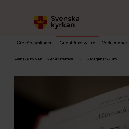
Till innehållet
Till undermeny
Om församlingen
Gudstjänst & Tro
Verksamhet
Svenska kyrkan i Wien/Österrike
Gudstjänst & Tro