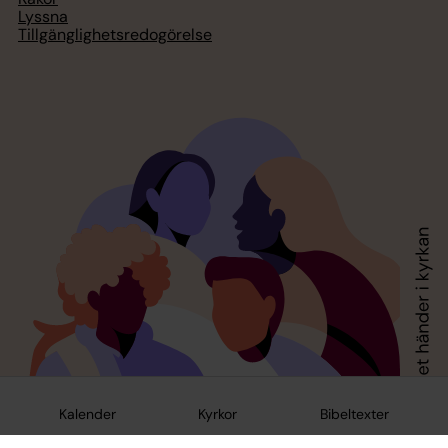
Lyssna
Tillgänglighetsredogörelse
Kalender
Kyrkor
Bibeltexter