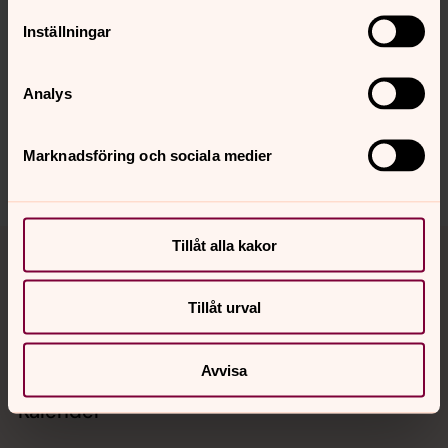
Senast ändrad 27 november 2025
Inställningar
Synpunkter eller frågor på sidans
innehåll?
Analys
wien@svenskakyrkan.se
Dela
Marknadsföring och sociala medier
Tillbaka till toppen
Tillbaka till innehållet
Tillåt alla kakor
Tillåt urval
Kontakt
Avvisa
Kalender