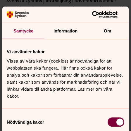
Svenska kyrkans julförsäljning i adventstid
kommer
även i år att äga rum med webshop och med lucia-café.
Frivilliga har tillsammans med personalen redan börjat
med förberedelserna.
Vi behöver fortfarande glada
medhjälpare, speciellt för bak av lussekatter och
Samtycke
Information
Om
kanelbullar. Tveka inte att höra av dig!
Vi använder kakor
Vill du hjälpa till?
Vi tar tacksamt emot all hjälp som vi kan få. Anmäl er
Vissa av våra kakor (cookies) är nödvändiga för att
gärna via länken här nedan.
webbplatsen ska fungera. Här finns också kakor för
Länk till webbformulär anmälan!
analys och kakor som förbättrar din användarupplevelse,
samt kakor som används för marknadsföring och när vi
länkar vidare till andra plattformar. Läs mer om våra
Auch dieses Jahr wird einen Webshop mit Abholung,
kakor.
zusammen mit Lucia-Café organisiert. Alle Info auch in
Deutsch folgt später an
marknad.svenskakyrkan.at
Samtyckesval
Nödvändiga kakor