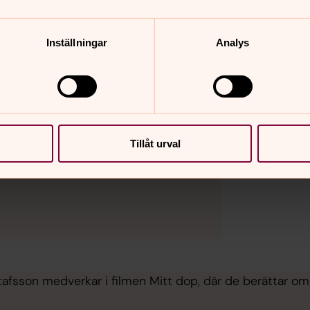
skap och redskap som gör skillnad och
läsa mer på vårt
intranät Kornet.
Inställningar
Analys
kor för inställningar.
Tillåt urval
afsson medverkar i filmen Mitt dop, där de berättar om