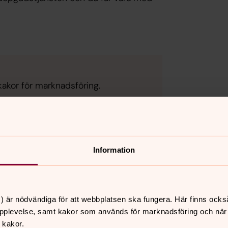
kakor för marknadsföring.
Information
) är nödvändiga för att webbplatsen ska fungera. Här finns ocks
pplevelse, samt kakor som används för marknadsföring och när vi
 kakor.
e med dop. Det görs genom satsningen