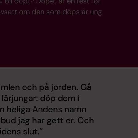
älv bli döpt? Dopet är en fest för
n oavsett om den som döps är ung
himlen och på jorden. Gå
ll lärjungar: döp dem i
n heliga Andens namn
 bud jag har gett er. Och
tidens slut.