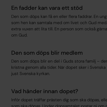
En fadder kan vara ett stöd
Den som döps kan få en eller flera faddrar. En ung
som hen kan samtala med om livet och Gud med. 
extra vuxen att lita till. En person som också gär
om Gud.
Den som döps blir medlem
Den som döps blir en del i Guds stora familj – den
kristna genom alla tider. När dopet sker i Svensk
just Svenska kyrkan.
Vad händer innan dopet?
Inför dopet träffar prästen dig som ska döpas, el
som ska döpas. Under dopsamtalet pratar ni om 