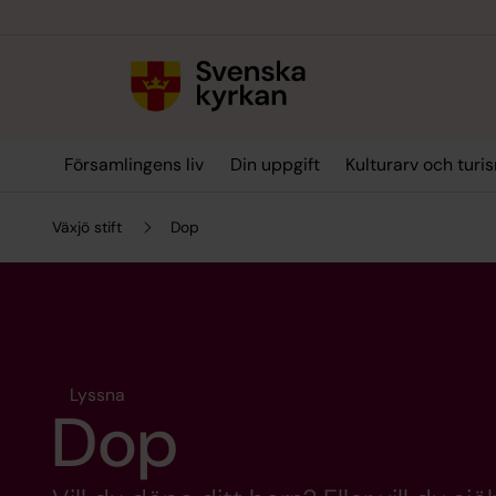
Till innehållet
Till undermeny
Församlingens liv
Din uppgift
Kulturarv och turi
Växjö stift
Dop
Lyssna
Dop