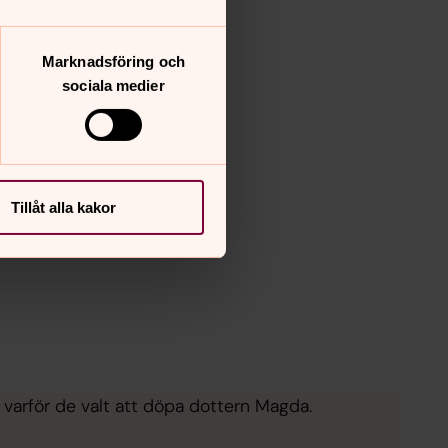
Marknadsföring och
sociala medier
Tillåt alla kakor
 varför de valt att döpa dottern Magda.