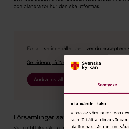
och planera för hur den ska utformas.
För att se innehållet behöver du acceptera 
Se videon på YouTube i stället.
Ändra inställningar
Samtycke
Vi använder kakor
Vissa av våra kakor (cookies
Församlingar satsar på dopet
som förbättrar din användaru
plattformar. Läs mer om våra
Växjö stiftskansli främjar församlingarnas arbet