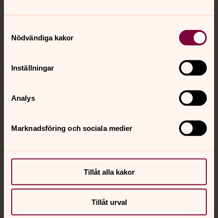
Tillbaka till toppen
Tillbaka till innehållet
Samtyckesval
Nödvändiga kakor
Kontakt
Inställningar
Kalender
Analys
Hitta snabbt
Marknadsföring och sociala medier
Sociala kanaler
Tillåt alla kakor
Tillåt urval