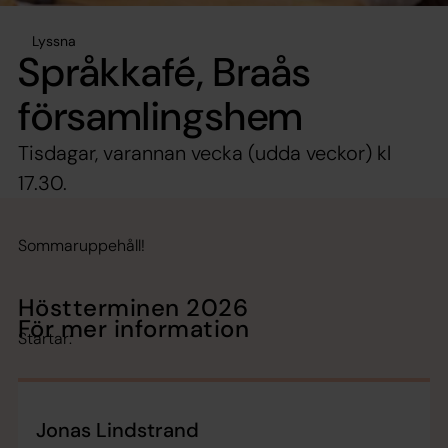
Lyssna
Språkkafé, Braås
församlingshem
Tisdagar, varannan vecka (udda veckor) kl
17.30.
Sommaruppehåll!
Höstterminen 2026
För mer information
Startar:
Jonas Lindstrand