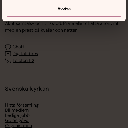
Avvisa
Jourhavande präst
Akut samtals- och krisstöd. Prata eller chatta anonymt
med en präst på kvällar och nätter.
Chatt
Digitalt brev
Telefon 112
Svenska kyrkan
Hitta församling
Bli medlem
Lediga jobb
Ge en gåva
Organisation