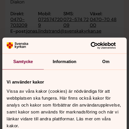
Diakon
Direkt:
Mobil:
SMS:
Växel:
0470-
072574720
072-574 72
0470-70 48
703209
9
09
00
jonas.lindstrand@svenskakyrkan.se
E-post:
Samtycke
Information
Om
Senast ändrad 16 juni 2026
Vi använder kakor
Synpunkter eller frågor på sidans
Vissa av våra kakor (cookies) är nödvändiga för att
innehåll?
webbplatsen ska fungera. Här finns också kakor för
vaxjo.pastorat@svenskakyrkan.se
analys och kakor som förbättrar din användarupplevelse,
Dela
samt kakor som används för marknadsföring och när vi
länkar vidare till andra plattformar. Läs mer om våra
kakor.