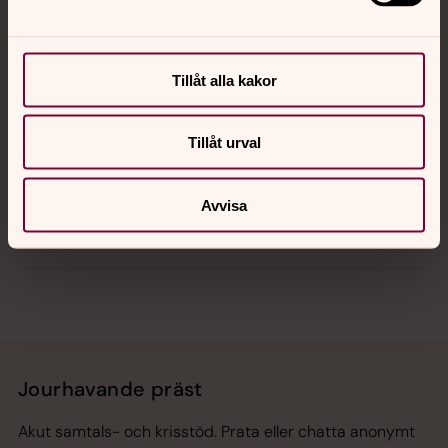
Kontakt
Kalender
Tillåt alla kakor
Tillåt urval
Hitta snabbt
Avvisa
Sociala kanaler
Jourhavande präst
Akut samtals- och krisstöd. Prata eller chatta anonymt