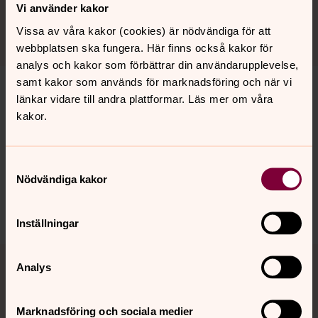
susanna.nilsson2@svenskakyrkan.se
E-post:
Vi använder kakor
Vissa av våra kakor (cookies) är nödvändiga för att
webbplatsen ska fungera. Här finns också kakor för
analys och kakor som förbättrar din användarupplevelse,
samt kakor som används för marknadsföring och när vi
länkar vidare till andra plattformar. Läs mer om våra
kakor.
Senast ändrad 16 juni 2026
Synpunkter eller frågor på sidans
innehåll?
Samtyckesval
Nödvändiga kakor
vaxjo.pastorat@svenskakyrkan.se
Dela
Inställningar
Tillbaka till toppen
Tillbaka till innehållet
Analys
Marknadsföring och sociala medier