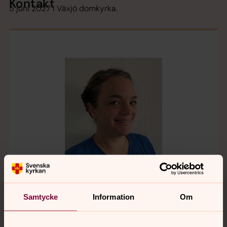
Kontakt
5 juni 2027 i Växjö domkyrka.
Susanna Nilsson
Samtycke
Information
Om
Pedagog
Direkt:
0470-70 48 26
Växel:
0470-70 48 00