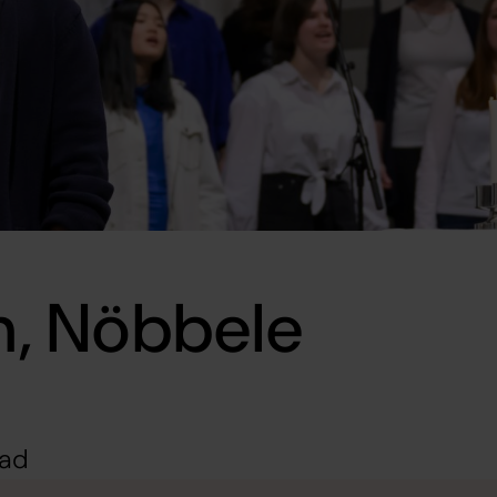
, Nöbbele
sad