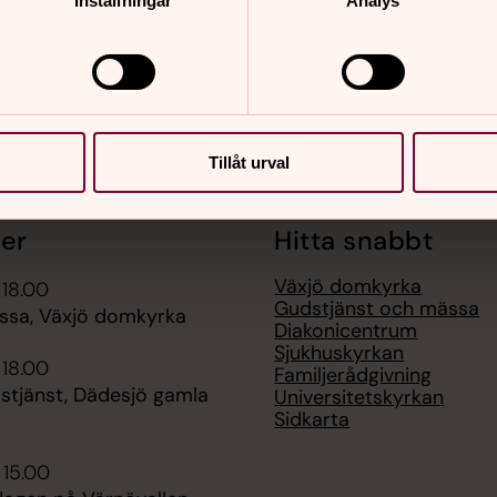
Inställningar
Analys
Tillåt urval
er
Hitta snabbt
Växjö domkyrka
 18.00
Gudstjänst och mässa
sa, Växjö domkyrka
Diakonicentrum
Sjukhuskyrkan
 18.00
Familjerådgivning
stjänst, Dädesjö gamla
Universitetskyrkan
Sidkarta
 15.00