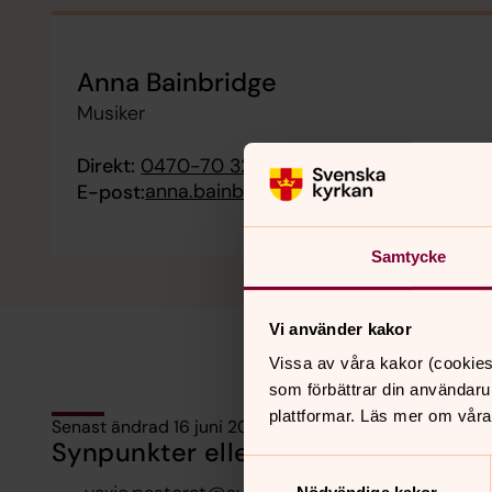
Ungdomskören är för ungdomar i årskurs 6 och up
Anna Bainbridge
Musiker
Direkt:
0470-70 32 37
Växel:
0470-70 48 00
anna.bainbridge@svenskakyrkan.se
E-post:
Samtycke
Vi använder kakor
Vissa av våra kakor (cookies
som förbättrar din användaru
plattformar. Läs mer om våra
Senast ändrad 16 juni 2026
Synpunkter eller frågor på sidans i
Samtyckesval