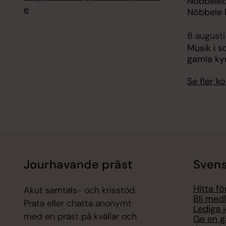
Nöbbeled
e
Nöbbele 
8 augusti
Musik i 
gamla ky
Se fler 
Jourhavande präst
Svens
Hitta f
Akut samtals- och krisstöd.
Bli med
Prata eller chatta anonymt
Lediga 
med en präst på kvällar och
Ge en g