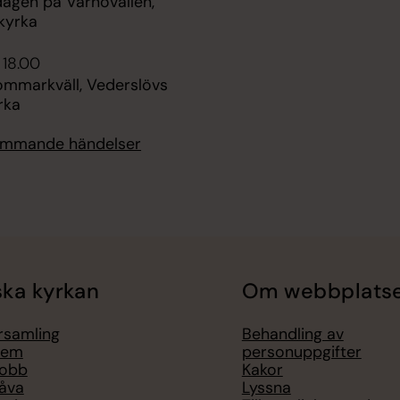
agen på Värnövallen,
kyrka
 18.00
sommarkväll, Vederslövs
rka
kommande händelser
ka kyrkan
Om webbplats
örsamling
Behandling av
lem
personuppgifter
jobb
Kakor
åva
Lyssna