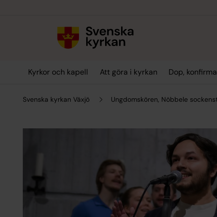
Till innehållet
Till undermeny
Kyrkor och kapell
Att göra i kyrkan
Dop, konfirma
Svenska kyrkan Växjö
Ungdomskören, Nöbbele sockens