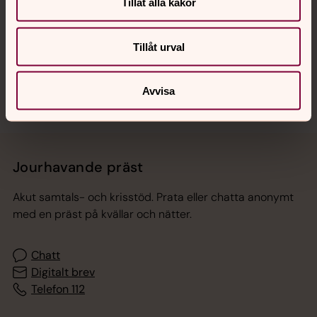
Hitta snabbt
Tillåt alla kakor
Tillåt urval
Sociala kanaler
Avvisa
Jourhavande präst
Akut samtals- och krisstöd. Prata eller chatta anonymt
med en präst på kvällar och nätter.
Chatt
Digitalt brev
Telefon 112