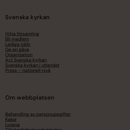
Svenska kyrkan
Hitta församling
Bli medlem
Lediga jobb
Ge en gåva
Organisation
Act Svenska kyrkan
Svenska kyrkan i utlandet
Press – nationell nivå
Om webbplatsen
Behandling av personuppgifter
Kakor
Lyssna
Tillgänglighetsredogörelse