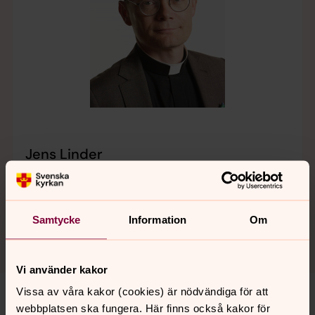
Jens Linder
Domkyrkokaplan
Direkt:
0470-70 49 10
Växel:
0470-70 48 00
jens.linder@svenskakyrkan.se
E-post:
Samtycke
Information
Om
Vi använder kakor
Vissa av våra kakor (cookies) är nödvändiga för att
webbplatsen ska fungera. Här finns också kakor för