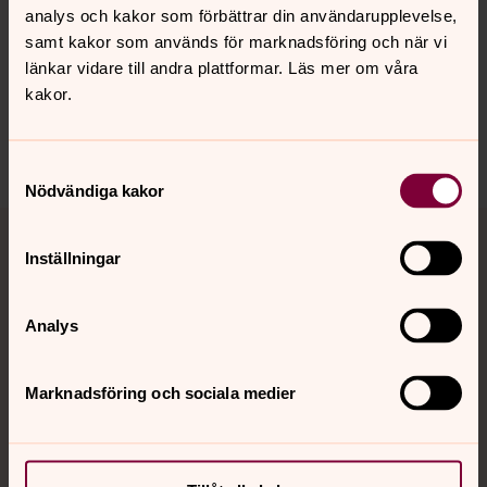
analys och kakor som förbättrar din användarupplevelse,
Senast ändrad 15 juni 2026
samt kakor som används för marknadsföring och när vi
Synpunkter eller frågor på sidans
länkar vidare till andra plattformar. Läs mer om våra
innehåll?
kakor.
vaxjo.pastorat@svenskakyrkan.se
Dela
Samtyckesval
Nödvändiga kakor
Tillbaka till toppen
Tillbaka till innehållet
Inställningar
Kontakt
Analys
Marknadsföring och sociala medier
Kalender