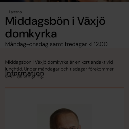
Lyssna
Middagsbön i Växjö
domkyrka
Måndag-onsdag samt fredagar kl 12.00.
Middagsbön i Växjö domkyrka är en kort andakt vid
lunchtid. Under måndagar och tisdagar förekommer
Information
även själaringning.