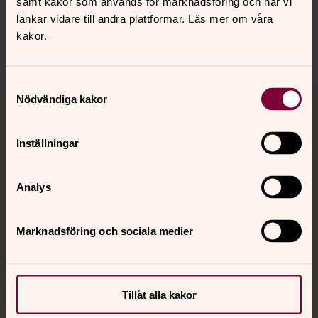
samt kakor som används för marknadsföring och när vi
länkar vidare till andra plattformar. Läs mer om våra
vaxjo.pastorat@svenskakyrkan.se
kakor.
Dela
Samtyckesval
Tillbaka till toppen
Tillbaka till innehållet
Nödvändiga kakor
Inställningar
Kontakt
Analys
Kalender
Marknadsföring och sociala medier
Hitta snabbt
Tillåt alla kakor