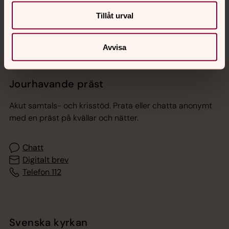
Sociala kanaler
Tillåt urval
Avvisa
Jourhavande präst
Akut samtals- och krisstöd. Prata eller chatta anonymt
med en präst på kvällar och nätter.
Chatt
Digitalt brev
Telefon 112
Svenska kyrkan