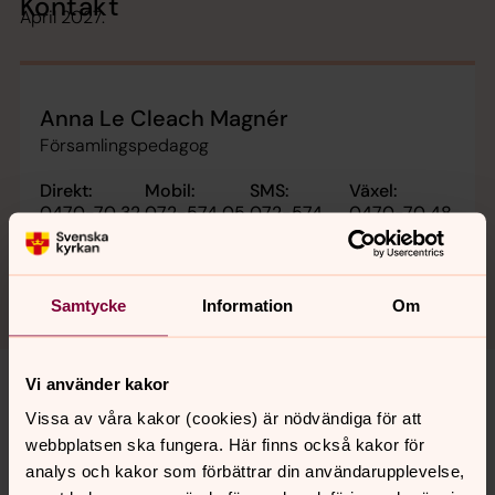
Kontakt
April 2027.
Anna Le Cleach Magnér
Församlingspedagog
Direkt:
Mobil:
SMS:
Växel:
0470-70 32
072-574 05
072-574
0470-70 48
72
04
05 04
00
anna.magner@svenskakyrkan.se
E-post:
Samtycke
Information
Om
Vi använder kakor
Vissa av våra kakor (cookies) är nödvändiga för att
Senast ändrad 22 juli 2026
webbplatsen ska fungera. Här finns också kakor för
Synpunkter eller frågor på sidans
analys och kakor som förbättrar din användarupplevelse,
innehåll?