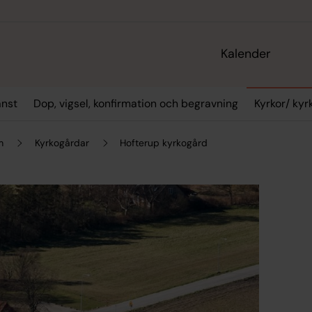
Kalender
änst
Dop, vigsel, konfirmation och begravning
Kyrkor/ ky
m
Kyrkogårdar
Hofterup kyrkogård