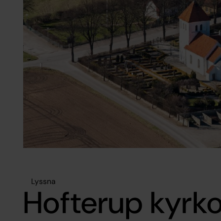
Lyssna
Hofterup kyrk