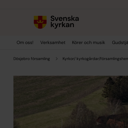
Till innehållet
Till undermeny
Om oss!
Verksamhet
Körer och musik
Gudstj
Dösjebro församling
Kyrkor/ kyrkogårdar/församlingshe