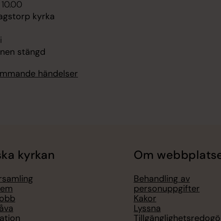
 10.00
agstorp kyrka
i
onen stängd
kommande händelser
ka kyrkan
Om webbplats
örsamling
Behandling av
lem
personuppgifter
jobb
Kakor
åva
Lyssna
ation
Tillgänglighetsredogö