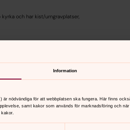
p kyrka och har kist/urngravplatser,
up kyrkogård
Urnlund Hofte
kogård
Minneslund Ho
Information
) är nödvändiga för att webbplatsen ska fungera. Här finns ocks
pplevelse, samt kakor som används för marknadsföring och när vi
 kakor.
nnehåll?