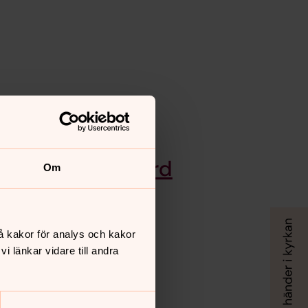
rup kyrkogård
fterup kyrkogård
Om
å kakor för analys och kakor
 länkar vidare till andra