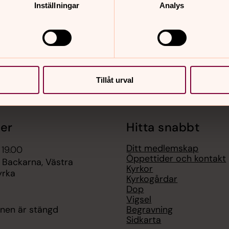
Inställningar
Analys
Tillåt urval
er
Hitta snabbt
Ditt medlemskap
 19.00
Öppettider och kontakt
 Backarna, Västra
Kyrkor
yrka
Kyrkogårdar
Dop
Vigsel
Begravning
onen är stängd
Sidkarta