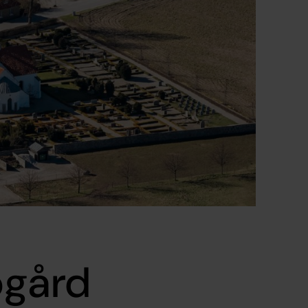
ogård