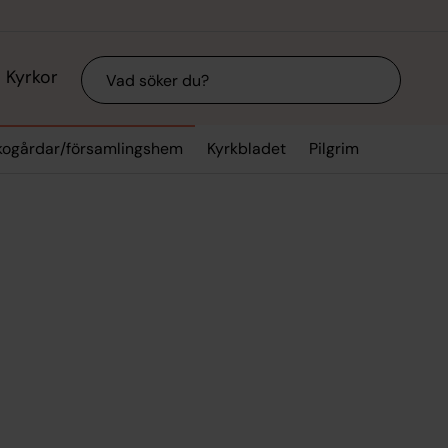
Sök
Kyrkor
rkogårdar/församlingshem
Kyrkbladet
Pilgrim