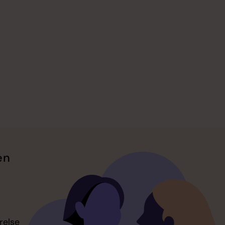
en
relse