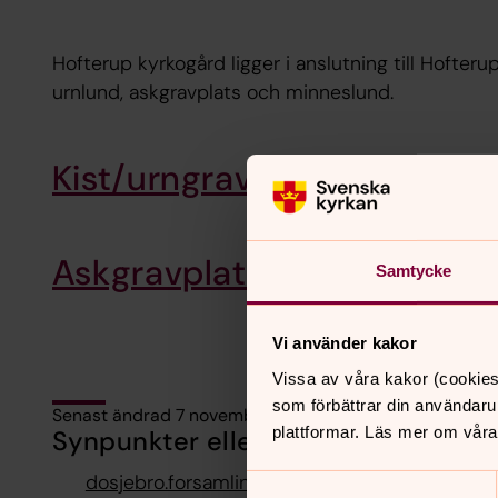
Hofterup kyrkogård ligger i anslutning till Hofteru
urnlund, askgravplats och minneslund.
Kist/urngravplatser Hofter
Askgravplats Hofterup kyr
Samtycke
Vi använder kakor
Vissa av våra kakor (cookies
som förbättrar din användaru
Senast ändrad 7 november 2018
plattformar. Läs mer om våra
Synpunkter eller frågor på sidans i
dosjebro.forsamling@svenskakyrkan.se
Samtyckesval