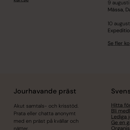
9 augusti
Mässa, D
10 august
Expediti
Se fler 
Jourhavande präst
Svens
Hitta f
Akut samtals- och krisstöd.
Bli med
Prata eller chatta anonymt
Lediga 
med en präst på kvällar och
Ge en g
Organis
nätter.