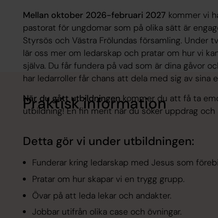
Mellan oktober 2026-februari 2027
kommer vi ha
pastorat för ungdomar som på olika sätt är engag
Styrsös och Västra Frölundas församling. Under två
lär oss mer om ledarskap och pratar om hur vi kan
själva. Du får fundera på vad som är dina gåvor o
har ledarroller får chans att dela med sig av sina e
När du gått utbildningen
kommer du att få ta emo
Praktisk information
utbildning! En fin merit när du söker uppdrag och 
Detta gör vi under utbildningen:
Funderar kring ledarskap med Jesus som förebi
Pratar om hur skapar vi en trygg grupp.
Övar på att leda lekar och andakter.
Jobbar utifrån olika case och övningar.