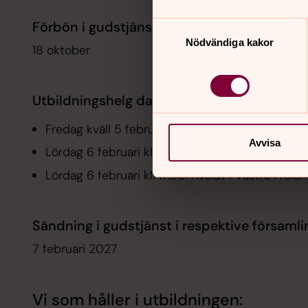
Förbön i gudstjänst
Samtyckesval
Nödvändiga kakor
18 oktober
Utbildningshelg dagtid, 5-6 februari 2027:
Fredag kväll 5 februari: Samling i Näsets kyrka.
Avvisa
Lördag 6 februari kl. 10.50: Start i Tynnereds kyr
Lördag 6 februari kl. 17.00: Avslut i Västra Frölu
Sändning i gudstjänst i respektive församli
7 februari 2027
Vi som håller i utbildningen: