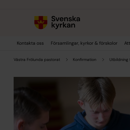
Till innehållet
Till undermeny
Kontakta oss
Församlingar, kyrkor & förskolor
At
Västra Frölunda pastorat
Konfirmation
Utbildning 