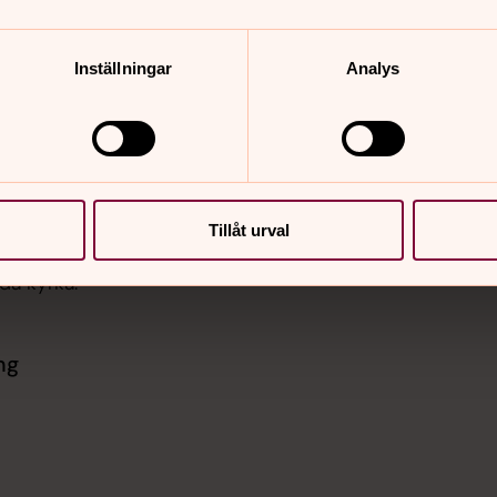
Inställningar
Analys
Tillåt urval
ka.
nda kyrka.
ng