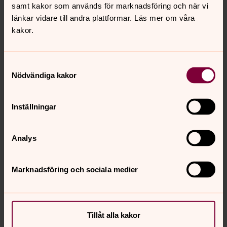
samt kakor som används för marknadsföring och när vi
länkar vidare till andra plattformar. Läs mer om våra
kakor.
Samtyckesval
Nödvändiga kakor
Per Eriksson
Inställningar
Pastoratsteolog, Västra Frölunda pastorat
Direkt:
031-731 64 35
Analys
per.eriksson@svenskakyrkan.se
E-post:
Marknadsföring och sociala medier
Synpunkter eller frågor på sidans
Tillåt alla kakor
innehåll?