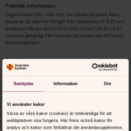
Praktisk information
Dagen kostar 150:- inkl. mat. Du betalar på plats. Resa
ansvarar du själv för. Båt går från Saltholmen kl. 9.25 och
beräknad tillbaka färd kl.15.50 från Donsö. Det är c:a 10
minuters gångväg från hamnen på Donsö upp till Donsö
församlingshem.
Anmälan
Anmäl dig via formuläret nedan senast den 1 juli.
Samtycke
Information
Om
Vi använder kakor
Vissa av våra kakor (cookies) är nödvändiga för att
webbplatsen ska fungera. Här finns också kakor för
analys och kakor som förbättrar din användarupplevelse,