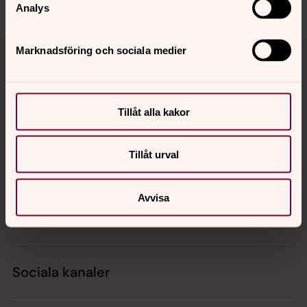
Dela
Analys
Tillbaka till toppen
Tillbaka till innehållet
Marknadsföring och sociala medier
Tillåt alla kakor
Kontakt
Tillåt urval
Kalender
Avvisa
Hitta snabbt
Sociala kanaler