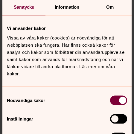
Samtycke
Information
Om
Behöver du någon att prata med?
Vi finns här för dig. Du kan boka själavårdssamtal med
Vi använder kakor
präst eller diakon, antingen på plats eller via telefon.
Vissa av våra kakor (cookies) är nödvändiga för att
webbplatsen ska fungera. Här finns också kakor för
Jourhavande präst
analys och kakor som förbättrar din användarupplevelse,
Du kan få akut samtals- och krisstöd kvällar och nätter kl
samt kakor som används för marknadsföring och när vi
21–06. Ring 112 och fråga efter en jourhavande präst. Du
länkar vidare till andra plattformar. Läs mer om våra
kan också chatta med eller skriva ett digitalt brev till en
kakor.
jourhavande präst.
Samtyckesval
Nödvändiga kakor
Synpunkter eller frågor på sidans
innehåll?
Inställningar
vastrafrolunda.pastorat@svenskakyrkan.se