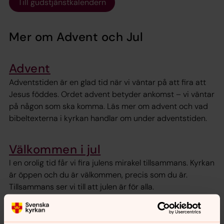
Till gudstjänstkalendern
Mer om Advent och Jul
Advent
Adventstiden är en glad tid när vi väntar på att fira att
Jesus föddes. Ordet advent betyder ankomst – vi väntar
på någon som ska komma. Läs mer om advent och vad
bibeltexterna i kyrkan handlar om under adventstiden.
Välkommen i jul
I en orolig tid får vi fira julens mirakel tillsammans. Kyrkan
är öppen och du är välkommen, precis som du är.
Tillsammans ser vi till att julen är för alla.
Behöver du någon att prata med?