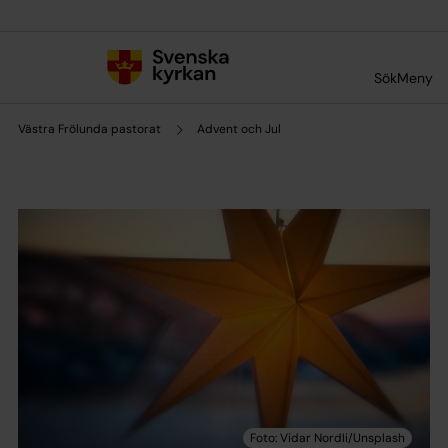
Till innehållet
Till undermeny
Sök
Meny
Västra Frölunda pastorat
Advent och Jul