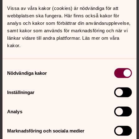
Tel: 0240 - 61 18 50
Vissa av våra kakor (cookies) är nödvändiga för att
Hemsida:
Svenska kyrkans familjerådgivning i Ludvika
webbplatsen ska fungera. Här finns också kakor för
analys och kakor som förbättrar din användarupplevelse,
Svenska kyrkan erbjuder familjerådgivning till
samt kakor som används för marknadsföring och när vi
församlingsbor på många platser i landet. På
Svenska
länkar vidare till andra plattformar. Läs mer om våra
kyrkans hemsida
hittar du ytterligare adresser!
kakor.
Samtyckesval
Senast ändrad 25 september 2024
Nödvändiga kakor
Dela
Inställningar
Tillbaka till toppen
Tillbaka till innehållet
Analys
Kontakt
Marknadsföring och sociala medier