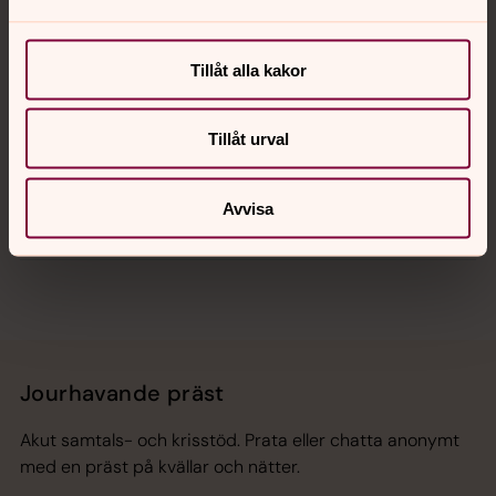
Kalender
Tillåt alla kakor
Hitta snabbt
Tillåt urval
Avvisa
Sociala kanaler
Jourhavande präst
Akut samtals- och krisstöd. Prata eller chatta anonymt
med en präst på kvällar och nätter.