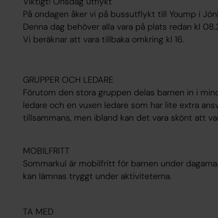
Viktigt! Onsdag utflykt
På ondagen åker vi på bussutflykt till Yoump i J
Denna dag behöver alla vara på plats redan kl 08
Vi beräknar att vara tillbaka omkring kl 16.
GRUPPER OCH LEDARE
Förutom den stora gruppen delas barnen in i mi
ledare och en vuxen ledare som har lite extra ansv
tillsammans, men ibland kan det vara skönt att v
MOBILFRITT
Sommarkul är mobilfritt för barnen under dagarna.
kan lämnas tryggt under aktiviteterna.
TA MED