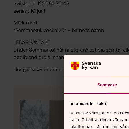
Swish till: 123 587 75 43
senast 10 juni
Märk med:
”Sommarkul, vecka 25” + barnets namn
LEDARKONTAKT
Under Sommarkul når ni oss enklast via samtal eller
det ibland dröja innan vi svarar, men vi hör av oss 
Hör gärna av er om ni undrar något. Inget är för sto
Samtycke
Vi använder kakor
Vissa av våra kakor (cookies
som förbättrar din användaru
plattformar. Läs mer om våra