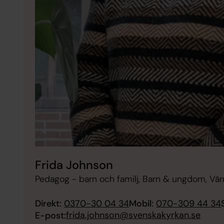
Frida Johnson
Pedagog - barn och familj, Barn & ungdom, Vä
Direkt:
0370-30 04 34
Mobil:
070-309 44 34
frida.johnson@svenskakyrkan.se
E-post: