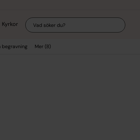
Sök
Kyrkor
Mer (8)
h begravning