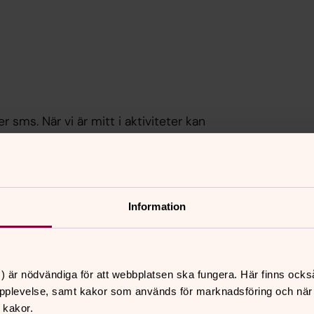
 sms. När vi är mitt i aktiviteter kan
så fort vi kan.
rt eller för smått!
Information
) är nödvändiga för att webbplatsen ska fungera. Här finns ocks
pplevelse, samt kakor som används för marknadsföring och när vi
 kakor.