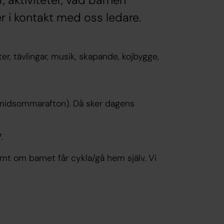
, aktiviteter, vad barnen
 i kontakt med oss ledare.
ter, tävlingar, musik, skapande, kojbygge,
midsommarafton). Då sker dagens
7.
amt om barnet får cykla/gå hem själv. Vi