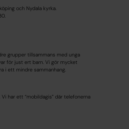
önköping och Nydala kyrka.
.30.
ndre grupper tillsammans med unga
ar för just ert barn. Vi gör mycket
ara i ett mindre sammanhang.
 Vi har ett “mobildagis” där telefonerna