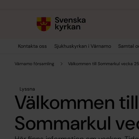
Till innehållet
Till undermeny
Kontakta oss
Sjukhuskyrkan i Värnamo
Samtal o
Värnamo församling
Välkommen till Sommarkul vecka 2
Lyssna
Välkommen till
Sommarkul ve