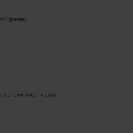
å morgonen)
at vi behöver under veckan.