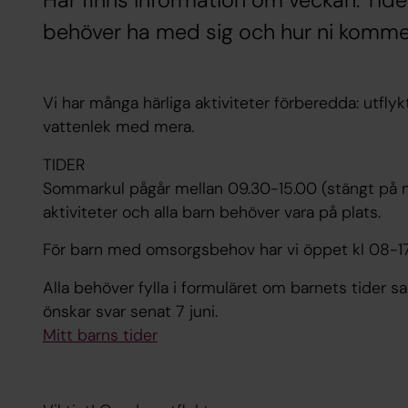
Här finns information om veckan. Tider
behöver ha med sig och hur ni kommer
Vi har många härliga aktiviteter förberedda: utflyk
vattenlek med mera.
TIDER
Sommarkul pågår mellan 09.30-15.00 (stängt på 
aktiviteter och alla barn behöver vara på plats.
För barn med omsorgsbehov har vi öppet kl 08-1
Alla behöver fylla i formuläret om barnets tider s
önskar svar senat 7 juni.
Mitt barns tider