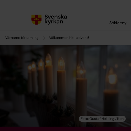
Till innehållet
Till undermeny
Sök
Meny
Värnamo församling
Välkommen hit i advent!