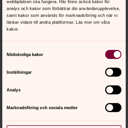
adventstiden
webbplatsen ska fungera. Här finns också kakor för
analys och kakor som förbättrar din användarupplevelse,
samt kakor som används för marknadsföring och när vi
Konserter med advents- och julmusik
länkar vidare till andra plattformar. Läs mer om våra
10 december 18.00
kakor.
Advents- och julkonsert i Värnamo kyrka med LeWe-
kvartetten.
Läs mer här!
Samtyckesval
Fredag 15 december 19.30
Nödvändiga kakor
Julkonsert i Nydala klosterkyrka med Värnamo
Kammarkör under ledning av Marianne Gärdesmed.
Läs
mer här!
Inställningar
19 december 18.00 och 19.30
Sjung in julen i Väranmo kyrka med Kulturskolans
Analys
kammarorkester och församlingens körer. Gratisbiljetter
bokas via billetto.se eller i Rättvist butik och café.
Läs
Marknadsföring och sociala medier
mer här!