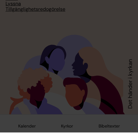
Lyssna
Tillgänglighetsredogörelse
Kalender
Kyrkor
Bibeltexter