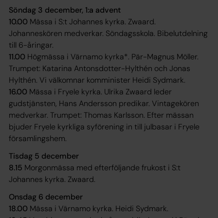
Söndag 3 december, 1:a advent
10.00
Mässa i S:t Johannes kyrka. Zwaard.
Johanneskören medverkar. Söndagsskola. Bibelutdelning
till 6-åringar.
11.00
Högmässa i Värnamo kyrka*. Pär-Magnus Möller.
Trumpet: Katarina Antonsdotter-Hylthén och Jonas
Hylthén. Vi välkomnar komminister Heidi Sydmark.
16.00
Mässa i Fryele kyrka. Ulrika Zwaard leder
gudstjänsten, Hans Andersson predikar. Vintagekören
medverkar. Trumpet: Thomas Karlsson. Efter mässan
bjuder Fryele kyrkliga syförening in till julbasar i Fryele
församlingshem.
Tisdag 5 december
8.15
Morgonmässa med efterföljande frukost i S:t
Johannes kyrka. Zwaard.
Onsdag 6 december
18.00
Mässa i Värnamo kyrka. Heidi Sydmark.