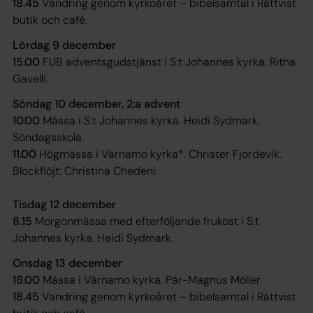
18.45
Vandring genom kyrkoåret – bibelsamtal i Rättvist
butik och café.
Lördag 9 december
15.00
FUB adventsgudstjänst i S:t Johannes kyrka. Ritha
Gavelli.
Söndag 10 december, 2:a advent
10.00
Mässa i S:t Johannes kyrka. Heidi Sydmark.
Söndagsskola.
11.00
Högmässa i Värnamo kyrka*. Christer Fjordevik.
Blockflöjt: Christina Chedeni.
Tisdag 12 december
8.15
Morgonmässa med efterföljande frukost i S:t
Johannes kyrka. Heidi Sydmark.
Onsdag 13 december
18.00
Mässa i Värnamo kyrka. Pär-Magnus Möller
18.45
Vandring genom kyrkoåret – bibelsamtal i Rättvist