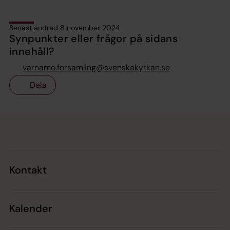
Senast ändrad 8 november 2024
Synpunkter eller frågor på sidans
innehåll?
varnamo.forsamling@svenskakyrkan.se
Dela
Tillbaka till toppen
Tillbaka till innehållet
Kontakt
Kalender