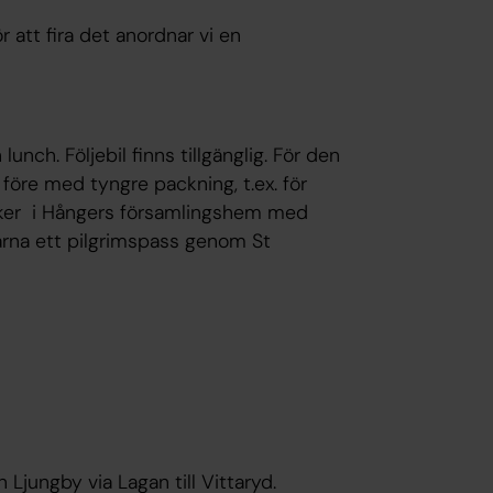
att fira det anordnar vi en
nch. Följebil finns tillgänglig. För den
före med tyngre packning, t.ex. för
sker i Hångers församlingshem med
gärna ett pilgrimspass genom St
ån Ljungby via Lagan till Vittaryd.