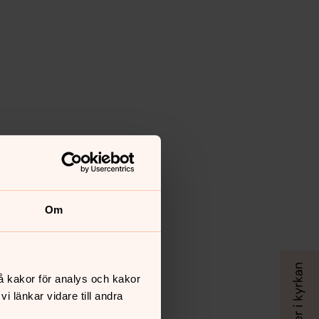
Om
å kakor för analys och kakor
 länkar vidare till andra