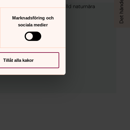
leder. Välkommen till en rofylld naturnära
Marknadsföring och
sociala medier
Tillåt alla kakor