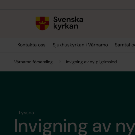
Till innehållet
Till undermeny
Kontakta oss
Sjukhuskyrkan i Värnamo
Samtal o
Värnamo församling
Invigning av ny pilgrimsled
Lyssna
Invigning av ny