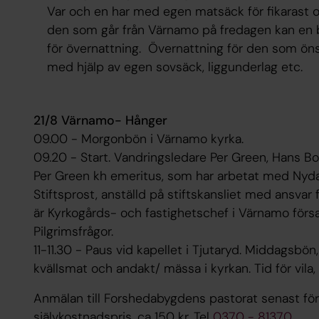
Var och en har med egen matsäck för fikarast och 
den som går från Värnamo på fredagen kan en bi
för övernattning. Övernattning för den som ön
med hjälp av egen sovsäck, liggunderlag etc.
21/8 Värnamo- Hånger
09.00 - Morgonbön i Värnamo kyrka.
09.20 - Start. Vandringsledare Per Green, Hans
Per Green kh emeritus, som har arbetat med Nyda
Stiftsprost, anställd på stiftskansliet med ansvar 
är Kyrkogårds- och fastighetschef i Värnamo förs
Pilgrimsfrågor.
11-11.30 - Paus vid kapellet i Tjutaryd. Middagsbön,
kvällsmat och andakt/ mässa i kyrkan. Tid för vila,
Anmälan till Forshedabygdens pastorat senast för 1
självkostnadspris, ca 150 kr. Tel
0370 - 81370
,