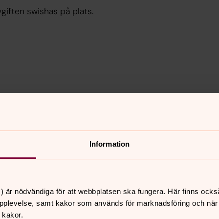
vgiften swishas på plats.
Information
 Växjö stifts miljöstrateg Sara Nodmar.
) är nödvändiga för att webbplatsen ska fungera. Här finns ocks
 tel
0372 - 35850
,
pplevelse, samt kakor som används för marknadsföring och när vi
 kakor.
ishas på plats.