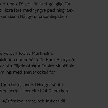
lunch. Följebil finns tillgänglig. För
l köra före med tyngre packning, t.ex.
skar sker i Hångers församlingshem
 Boeryd och Tobias Munkholm.
laleden under några år. Hans Boeryd är
för bl.a. Pilgrimsfrågor. Tobias Munkholm
amling, med ansvar också för
 förm.kaffe, lunch. I Hånger väntar
 den som vill handlar i 24-7-butiken.
4/8 för kvällsmat, och frukost till