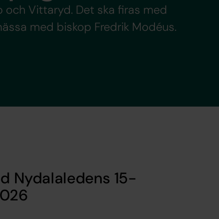
och Vittaryd. Det ska firas med
smässa med biskop Fredrik Modéus.
id Nydalaledens 15-
2026