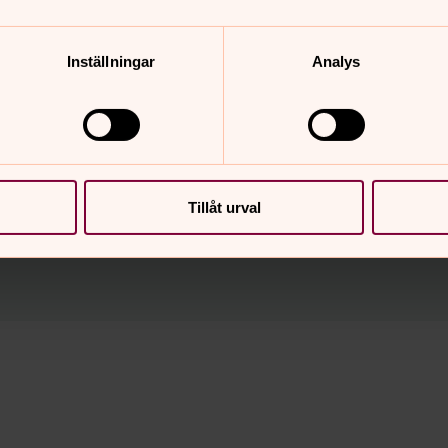
Vår församling är en knutpunkt mellan 3 olika vandrings
upplevelse som startskott till en andlig resa.
Inställningar
Analys
Tillåt urval