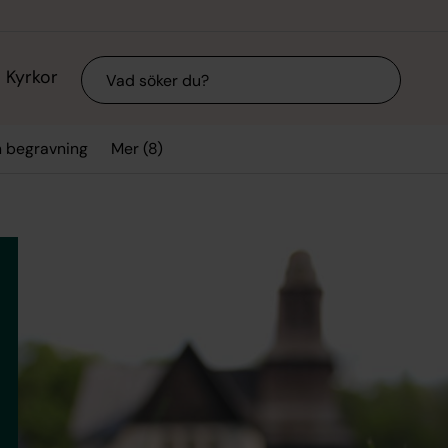
Sök
Kyrkor
Mer (8)
h begravning