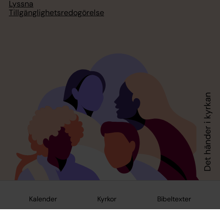
Lyssna
Tillgänglighetsredogörelse
Kalender
Kyrkor
Bibeltexter