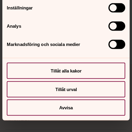
Inställningar
Senast ändrad 12 november 2020
Synpunkter eller frågor på sidans
Analys
innehåll?
varnamo.forsamling@svenskakyrkan.se
Marknadsföring och sociala medier
Dela
Tillbaka till toppen
Tillbaka till innehållet
Tillåt alla kakor
Tillåt urval
Kontakt
Avvisa
Kalender