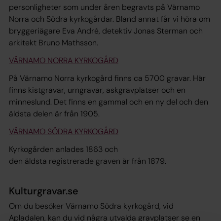
personligheter som under åren begravts på Värnamo
Norra och Södra kyrkogårdar. Bland annat får vi höra om
bryggeriägare Eva André, detektiv Jonas Sterman och
arkitekt Bruno Mathsson.
VÄRNAMO NORRA KYRKOGÅRD
På Värnamo Norra kyrkogård finns ca 5700 gravar. Här
finns kistgravar, urngravar, askgravplatser och en
minneslund. Det finns en gammal och en ny del och den
äldsta delen är från 1905.
VÄRNAMO SÖDRA KYRKOGÅRD
Kyrkogården anlades 1863 och
den äldsta registrerade graven är från 1879.
Kulturgravar.se
Om du besöker Värnamo Södra kyrkogård, vid
Apladalen, kan du vid några utvalda gravplatser se en