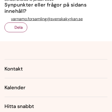
Synpunkter eller frågor på sidans
innehåll?
varnamo.forsamling@svenskakyrkan.se
Dela
Tillbaka till toppen
Tillbaka till innehållet
Kontakt
Kalender
Hitta snabbt