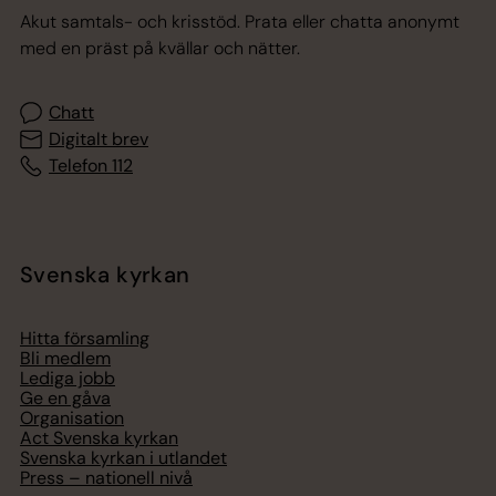
Akut samtals- och krisstöd. Prata eller chatta anonymt
med en präst på kvällar och nätter.
Chatt
Digitalt brev
Telefon 112
Svenska kyrkan
Hitta församling
Bli medlem
Lediga jobb
Ge en gåva
Organisation
Act Svenska kyrkan
Svenska kyrkan i utlandet
Press – nationell nivå