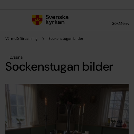
Till innehållet
Till undermeny
Sök
Meny
Värmdö församling
Sockenstugan bilder
Lyssna
Sockenstugan bilder