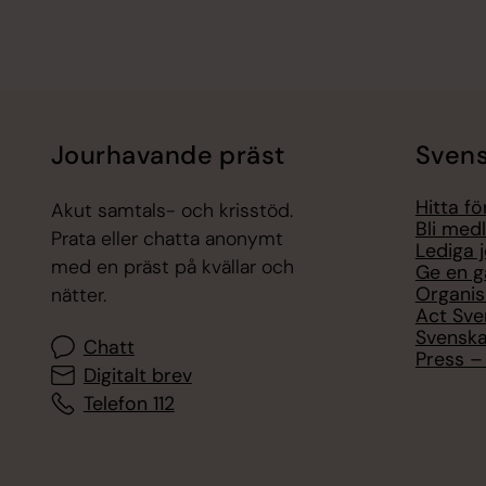
Jourhavande präst
Svens
Hitta f
Akut samtals- och krisstöd.
Bli med
Prata eller chatta anonymt
Lediga 
med en präst på kvällar och
Ge en g
Organis
nätter.
Act Sve
Svenska
Chatt
Press – 
Digitalt brev
Telefon 112