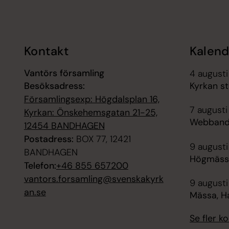
Tillbaka till toppen
Tillbaka till innehållet
Kontakt
Kalend
Vantörs församling
4 august
Besöksadress:
Kyrkan s
Församlingsexp: Högdalsplan 16,
7 augusti
Kyrkan: Önskehemsgatan 21-25,
Webbanda
12454 BANDHAGEN
Postadress:
BOX 77, 12421
9 augusti
BANDHAGEN
Högmässa
Telefon:
+46 855 657200
vantors.forsamling@svenskakyrk
9 augusti
an.se
Mässa, H
Se fler 