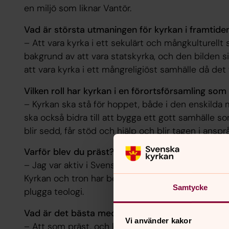
en miljö som liknar Vantör.
Vad är största utmaningen för kyrkan i framtide
– Att vara kyrka i ett sekulärt och mångkulturellt
bakgrund av att vara statskyrka, och den bilden sit
att vara kyrka i ett mångreligiöst samhälle då det f
Vilken roll har kyrkan i en förortsförsamling som
– Kyrkan ska stå för hoppet, både i den enskilda mä
ska också bidra till att bygga ett gott samhälle 
blir sedd, får stöd och hjälp och blir tagen i ansprå
Varför blev du präst?
– Jag var aktiv i Svenska kyrkans unga, och konfir
Kyrkan och tron har betytt så otroligt mycket för mi
Samtycke
plugga teologi.
Vad är det bästa med ditt yrke?
Vi använder kakor
– Att som präst, och kyrkoherde, möta människor 