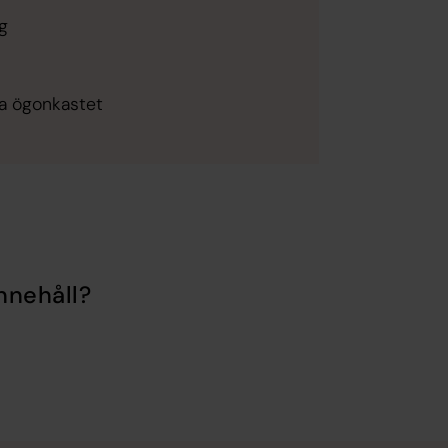
g
sta ögonkastet
nnehåll?