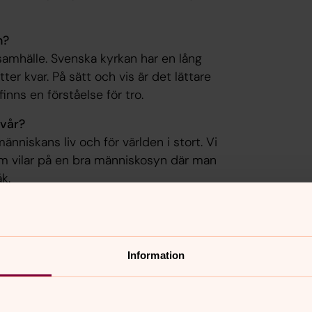
n?
 samhälle. Svenska kyrkan har en lång
ter kvar. På sätt och vis är det lättare
inns en förståelse för tro.
 vår?
nniskans liv och för världen i stort. Vi
som vilar på en bra människosyn där man
k.
mationen blev min väg in i kyrkan.
g, så det föll sig naturligt att börja
Information
där de är och att få se dem växa. Och