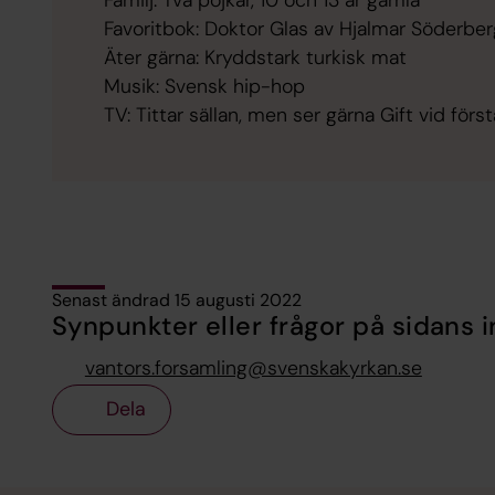
Familj: Två pojkar, 10 och 13 år gamla
Favoritbok: Doktor Glas av Hjalmar Söderber
Äter gärna: Kryddstark turkisk mat
Musik: Svensk hip-hop
TV: Tittar sällan, men ser gärna Gift vid för
Senast ändrad 15 augusti 2022
Synpunkter eller frågor på sidans i
vantors.forsamling@svenskakyrkan.se
Dela