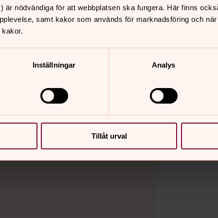
) är nödvändiga för att webbplatsen ska fungera. Här finns ocks
pplevelse, samt kakor som används för marknadsföring och när vi
 dig?
 kakor.
laner att lyckas", ur Ordspråksboken
n kan kontrollera allt i sitt liv och
Inställningar
Analys
rraskningar, både bra och dåliga. Man
h vila i tilliten att Gud bär livet.
Tillåt urval