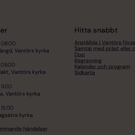
er
Hitta snabbt
Anställda i Vantörs förs
i 08.00
Samtal med präst eller 
tängd, Vantörs kyrka
Dop
Begravning
 09.00
Kalender och program
kt, Vantörs kyrka
Sidkarta
 11.00
, Vantörs kyrka
 15.00
agsätra kyrka
kommande händelser