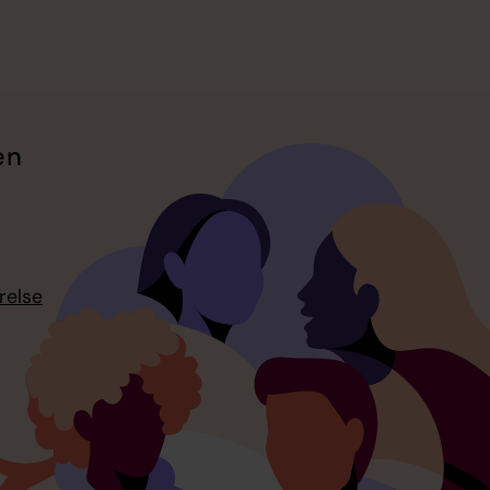
en
relse