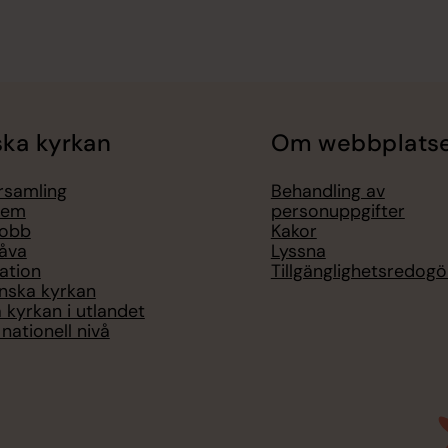
ka kyrkan
Om webbplats
örsamling
Behandling av
lem
personuppgifter
jobb
Kakor
åva
Lyssna
ation
Tillgänglighetsredogö
nska kyrkan
 kyrkan i utlandet
nationell nivå