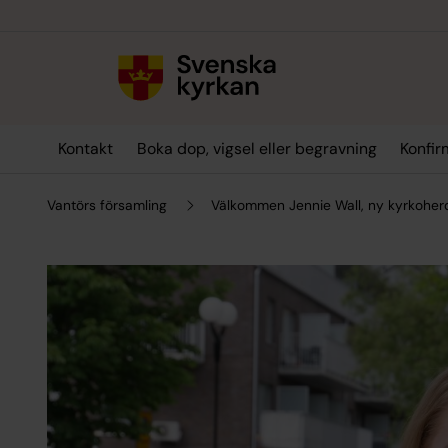
Till innehållet
Till undermeny
Kontakt
Boka dop, vigsel eller begravning
Konfir
Vantörs församling
Välkommen Jennie Wall, ny kyrkoherd