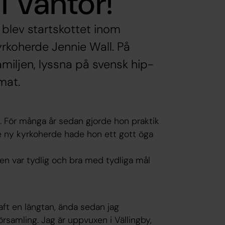
i Vantör!
 blev startskottet inom
yrkoherde Jennie Wall. På
amiljen, lyssna på svensk hip-
mat.
l. För många år sedan gjorde hon praktik
te ny kyrkoherde hade hon ett gott öga
en var tydlig och bra med tydliga mål
aft en längtan, ända sedan jag
församling. Jag är uppvuxen i Vällingby,