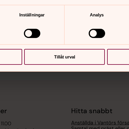
Inställningar
Analys
nnehåll?
Tillåt urval
er
Hitta snabbt
Anställda i Vantörs förs
 11.00
Samtal med präst eller 