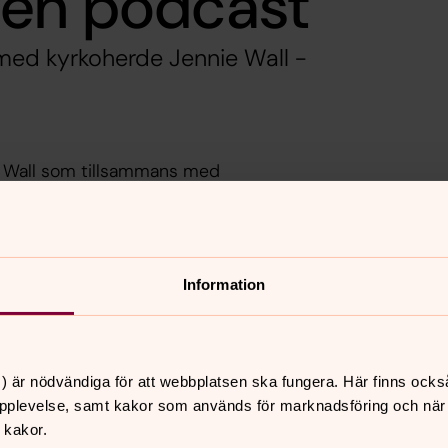
gen podcast
ed kyrkoherde Jennie Wall -
e Wall som tillsammans med
mmel och jord, från teologiska
s att lära känna Vantörs församling och
Information
lems församling, och det finns även
 lyssna. Mycket nöje!
) är nödvändiga för att webbplatsen ska fungera. Här finns ocks
pplevelse, samt kakor som används för marknadsföring och när vi
 kakor.