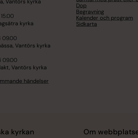
, Vantörs kyrka
Dop
Begravning
 15.00
Kalender och program
agsätra kyrka
Sidkarta
i 09.00
ssa, Vantörs kyrka
i 09.00
kt, Vantörs kyrka
kommande händelser
ka kyrkan
Om webbplats