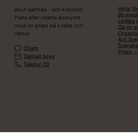
Hitta f
Akut samtals- och krisstöd.
Bli med
Prata eller chatta anonymt
Lediga 
med en präst på kvällar och
Ge en g
Organis
nätter.
Act Sve
Svenska
Chatt
Press – 
Digitalt brev
Telefon 112