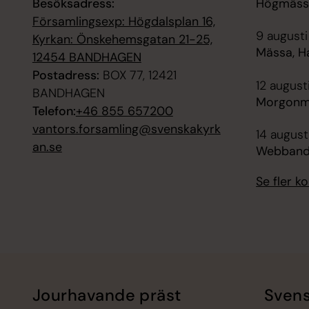
Besöksadress:
Högmässa
Församlingsexp: Högdalsplan 16,
9 augusti
Kyrkan: Önskehemsgatan 21-25,
Mässa, H
12454 BANDHAGEN
Postadress:
BOX 77, 12421
12 august
BANDHAGEN
Morgonmä
Telefon:
+46 855 657200
vantors.forsamling@svenskakyrk
14 august
an.se
Webbanda
Se fler 
Jourhavande präst
Svens