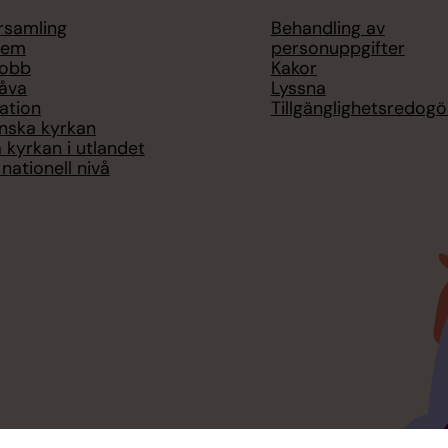
örsamling
Behandling av
lem
personuppgifter
jobb
Kakor
åva
Lyssna
ation
Tillgänglighetsredogö
nska kyrkan
 kyrkan i utlandet
nationell nivå