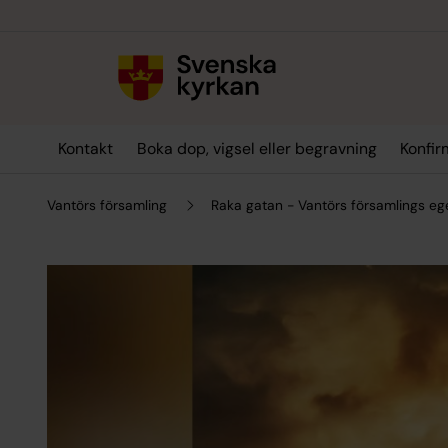
Till innehållet
Till undermeny
Kontakt
Boka dop, vigsel eller begravning
Konfir
Vantörs församling
Raka gatan - Vantörs församlings e