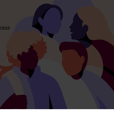
relse