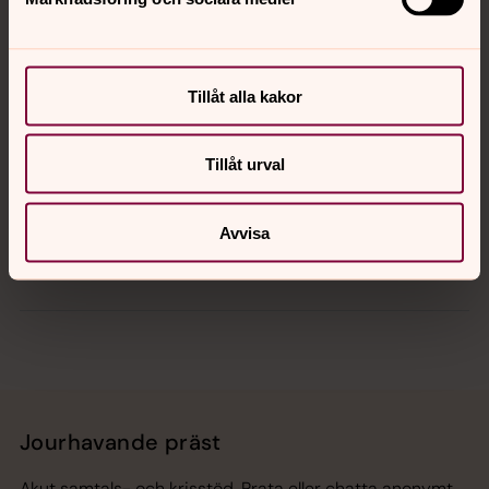
Kontakt
Tillåt alla kakor
Kalender
Tillåt urval
Hitta snabbt
Avvisa
Sociala kanaler
Jourhavande präst
Akut samtals- och krisstöd. Prata eller chatta anonymt