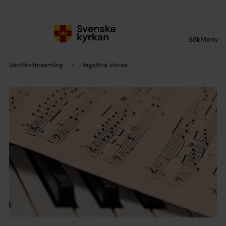
Till innehållet
Till undermeny
Sök
Meny
Vantörs församling
Hagsätra Voices