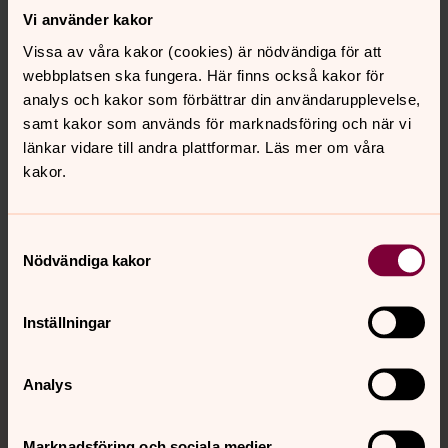
Kantor, Musiker, Körledare, Vantörs församling
Vi använder kakor
Direkt:
08-556 572 36
Mobil:
072-515 68 44
Vissa av våra kakor (cookies) är nödvändiga för att
goran.rullander@svenskakyrkan.se
E-post:
webbplatsen ska fungera. Här finns också kakor för
analys och kakor som förbättrar din användarupplevelse,
samt kakor som används för marknadsföring och när vi
länkar vidare till andra plattformar. Läs mer om våra
kakor.
Senast ändrad 24 juli 2026
Synpunkter eller frågor på sidans
innehåll?
Samtyckesval
Nödvändiga kakor
vantors.forsamling@svenskakyrkan.se
Dela
Inställningar
Tillbaka till toppen
Tillbaka till innehållet
Analys
Marknadsföring och sociala medier