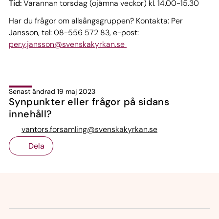
Tid:
Varannan torsdag (ojämna veckor) kl. 14.00-15.30
Har du frågor om allsångsgruppen? Kontakta: Per
Jansson, tel: 08-556 572 83, e-post:
per.y.jansson@svenskakyrkan.se
Senast ändrad 19 maj 2023
Synpunkter eller frågor på sidans
innehåll?
vantors.forsamling@svenskakyrkan.se
Dela
Tillbaka till toppen
Tillbaka till innehållet