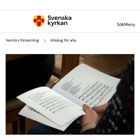
Till innehållet
Till undermeny
Sök
Meny
Vantörs församling
Allsång för alla