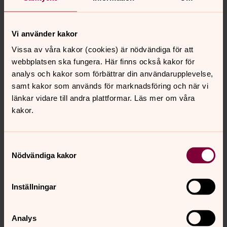
Kerstin Olsson
Vi använder kakor
Körledare, Musikpedagog, Vantörs församling
Vissa av våra kakor (cookies) är nödvändiga för att
webbplatsen ska fungera. Här finns också kakor för
Direkt:
08-556 572 82
analys och kakor som förbättrar din användarupplevelse,
kerstin.olsson2@svenskakyrkan.se
E-post:
samt kakor som används för marknadsföring och när vi
länkar vidare till andra plattformar. Läs mer om våra
kakor.
Senast ändrad 24 juli 2026
Samtyckesval
Synpunkter eller frågor på sidans
Nödvändiga kakor
innehåll?
vantors.forsamling@svenskakyrkan.se
Inställningar
Dela
Analys