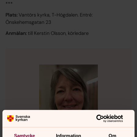
***
Plats:
Vantörs kyrka, T-Högdalen. Entré:
Önskehemsgatan 23
Anmälan:
till Kerstin Olsson, körledare
Samtycke
Information
Om