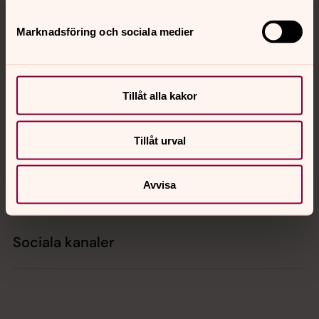
Tillbaka till toppen
Tillbaka till innehållet
Marknadsföring och sociala medier
Kontakt
Tillåt alla kakor
Kalender
Tillåt urval
Avvisa
Hitta snabbt
Sociala kanaler