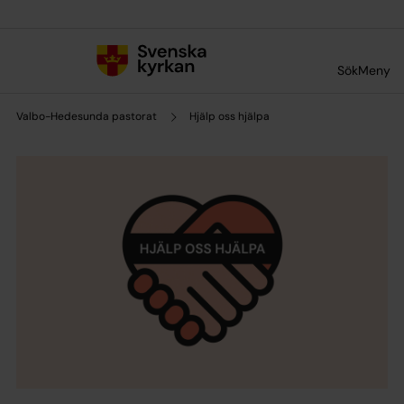
Till innehållet
Till undermeny
Sök
Meny
Valbo-Hedesunda pastorat
Hjälp oss hjälpa