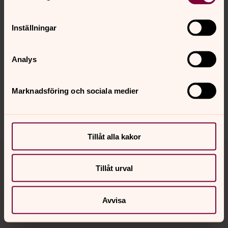
Inställningar
Senast ändrad 27 maj 2025
Analys
Synpunkter eller frågor på sidans
innehåll?
Marknadsföring och sociala medier
valbo-hedesunda.pastorat@svenskakyrkan.se
Dela
Tillåt alla kakor
Tillbaka till toppen
Tillbaka till innehållet
Tillåt urval
Kontakt
Avvisa