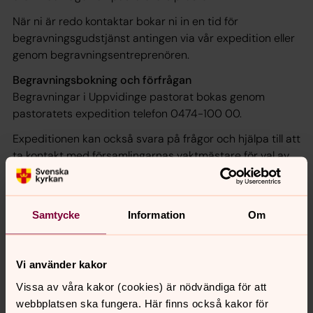
När ni är redo kontaktar bokar ni in en tid för
begravningsgudstjänst antingen via vår expedition eller
genom begravningsentreprenören.
Begravningsbokning och förfrågan
Begravningar i Uppvidinge pastorat bokas genom
pastoratets expedition telefon 0474-100 00.
Expeditionen kan också svara på frågor och hjälpa till att
ta kontakt med församlingarnas vaktmästare för val av
gravplats m.m.
Välkommen också med dina frågor.
Samtycke
Information
Om
Läs mer på på Svenska kyrkans hemsida
Vi använder kakor
Vissa av våra kakor (cookies) är nödvändiga för att
Senast ändrad 27 oktober 2022
webbplatsen ska fungera. Här finns också kakor för
Synpunkter eller frågor på sidans