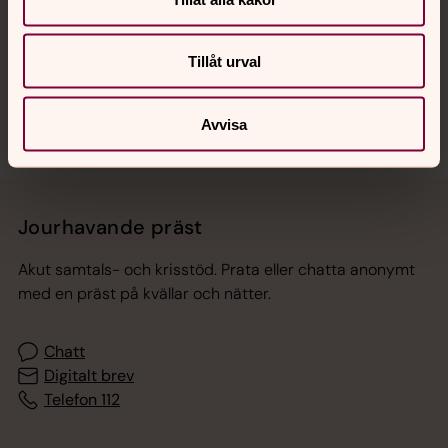
Tillåt urval
Sociala kanaler
Avvisa
Jourhavande präst
Akut samtals- och krisstöd. Prata eller chatta anonymt
med en präst på kvällar och nätter.
Chatt
Digitalt brev
Telefon 112