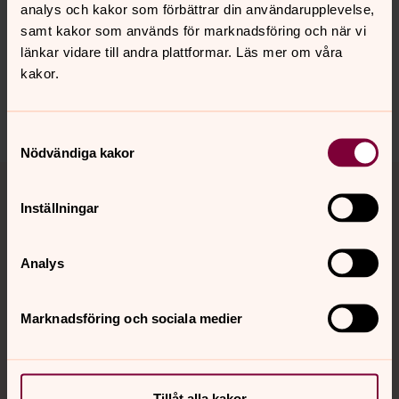
analys och kakor som förbättrar din användarupplevelse,
innehåll?
samt kakor som används för marknadsföring och när vi
uppvidinge.pastorat@svenskakyrkan.se
länkar vidare till andra plattformar. Läs mer om våra
kakor.
Dela
Samtyckesval
Nödvändiga kakor
Tillbaka till toppen
Tillbaka till innehållet
Inställningar
Kontakt
Analys
Marknadsföring och sociala medier
Kalender
Hitta snabbt
Tillåt alla kakor