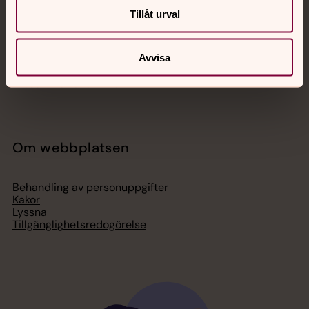
Bli medlem
Tillåt urval
Lediga jobb
Ge en gåva
Organisation
Act Svenska kyrkan
Avvisa
Svenska kyrkan i utlandet
Press – nationell nivå
Om webbplatsen
Behandling av personuppgifter
Kakor
Lyssna
Tillgänglighetsredogörelse