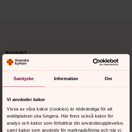
Tillbaka till toppen
Tillbaka till innehållet
Kontakt
Kalender
Samtycke
Information
Om
Hitta snabbt
Vi använder kakor
Vissa av våra kakor (cookies) är nödvändiga för att
webbplatsen ska fungera. Här finns också kakor för
Sociala kanaler
analys och kakor som förbättrar din användarupplevelse,
samt kakor som används för marknadsföring och när vi