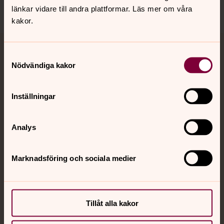
länkar vidare till andra plattformar. Läs mer om våra
kakor.
Samtyckesval
Jourhavande präst
Nödvändiga kakor
Akut samtals- och krisstöd. Prata eller chatta anonymt
med en präst på kvällar och nätter.
Inställningar
Chatt
Analys
Digitalt brev
Telefon 112
Marknadsföring och sociala medier
Svenska kyrkan
Tillåt alla kakor
Hitta församling